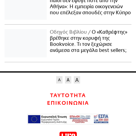
παιδί δεν έφυγε ποτέ από την
Αθήνα»: Η εμπειρία οικογενειών
που επέλεξαν σπουδές στην Κύπρο
Οδηγός Βιβλίου
Ο «Καθρέφτης»
βρέθηκε στην κορυφή της
Bookvoice. Τι τον ξεχώρισε
ανάμεσα στα μεγάλα best sellers;
ΤΑΥΤΟΤΗΤΑ
ΕΠΙΚΟΙΝΩΝΙΑ