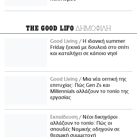
ΔΗΜΟΦΙΛΗ
THE GOOD LIFO
Good Living
Η ιδανική summer
Friday ξεκινά με δουλειά στο σπίτι
και καταλήγει σε κάποιο νησί
Good Living
Μια νέα οπτική της
επιτυχίας: Πώς Gen Zs και
Millennials αλλάζουν το τοπίο της
εργασίας
Εκπαίδευση
Νέοι δικηγόροι
αλλάζουν το τοπίο: Πώς οι
σπουδές Νομικής οδηγούν σε
θεσμική συμμετοχή