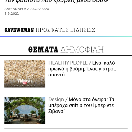
τον φασίστα που κρύβεις μέσα σου!»
ΑΜΠΑ
ΑΛΕΞΑΝΔΡΟΣ ΔΙΑΚΟΣΑΒΒΑΣ
PRINT
5.9.2021
ΠΡΟΣΦΑΤΕΣ ΕΙΔΗΣΕΙΣ
CAVEWOMAN
ΔΗΜΟΦΙΛΗ
ΘΕΜΑΤΑ
HEALTHY PEOPLE
Είναι καλό
πρωινό η βρόμη; Ένας γιατρός
απαντά
Design
Μόνο στα όνειρα: Τα
υπέροχα σπίτια του Ιμπέρ ντε
Ζιβανσί