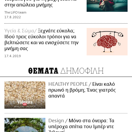
στην απώλεια μνήμης
The LiFO team
17.8.2022
Υγεία & Σώμα
Ξεχνάτε εύκολα;
Ιδού τρεις εύκολοι τρόποι για να
βελτιώσετε και να ενισχύσετε την
μνήμη σας
17.4.2019
ΔΗΜΟΦΙΛΗ
ΘΕΜΑΤΑ
HEALTHY PEOPLE
Είναι καλό
πρωινό η βρόμη; Ένας γιατρός
απαντά
Design
Μόνο στα όνειρα: Τα
υπέροχα σπίτια του Ιμπέρ ντε