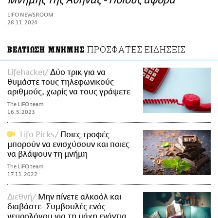
Μνήμης της Αθήνας - Ποιους αφορά
ΑΜΠΑ
LIFO NEWSROOM
PRINT
28.11.2024
ΠΡΟΣΦΑΤΕΣ ΕΙΔΗΣΕΙΣ
ΒΕΛΤΙΩΣΗ ΜΝΗΜΗΣ
Lifehacker
Δύο τρικ για να
θυμάστε τους τηλεφωνικούς
αριθμούς, χωρίς να τους γράψετε
The LiFO team
16.5.2023
Lifo Picks
Ποιες τροφές
μπορούν να ενισχύσουν και ποιες
να βλάψουν τη μνήμη
The LiFO team
17.11.2022
Διεθνή
Μην πίνετε αλκοόλ και
διαβάστε- Συμβουλές ενός
νευρολόγου για τη μάχη ενάντια