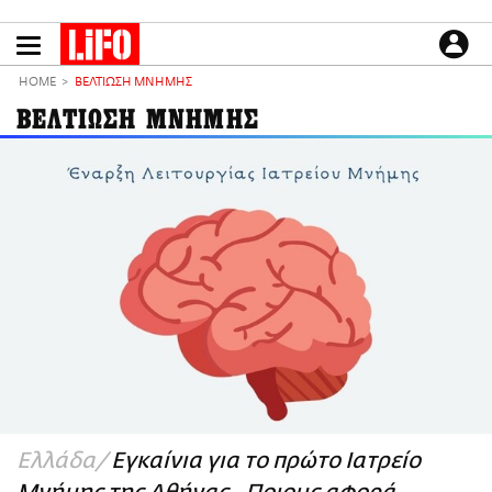
Παράκαμψη
προς
το
ΕΙΔΗΣΕΙΣ
κυρίως
HOME
ΒΕΛΤΙΩΣΗ ΜΝΗΜΗΣ
περιεχόμενο
CULTURE
ΒΕΛΤΙΩΣΗ ΜΝΗΜΗΣ
ΑΠΟΨΕΙΣ
ΤΡΟΠΟΣ ΖΩΗΣ
PODCASTS
Plus
LIFO SHOP
NEWSLETTER
ΜΙΚΡΟΠΡΑΓΜΑΤΑ
THE GOOD LIFO
LIFOLAND
Ελλάδα
Εγκαίνια για το πρώτο Ιατρείο
CITY GUIDE