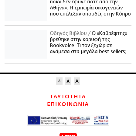
παιδί δεν έφυγε ποτέ από την
Αθήνα»: Η εμπειρία οικογενειών
που επέλεξαν σπουδές στην Κύπρο
Οδηγός Βιβλίου
Ο «Καθρέφτης»
βρέθηκε στην κορυφή της
Bookvoice. Τι τον ξεχώρισε
ανάμεσα στα μεγάλα best sellers;
ΤΑΥΤΟΤΗΤΑ
ΕΠΙΚΟΙΝΩΝΙΑ