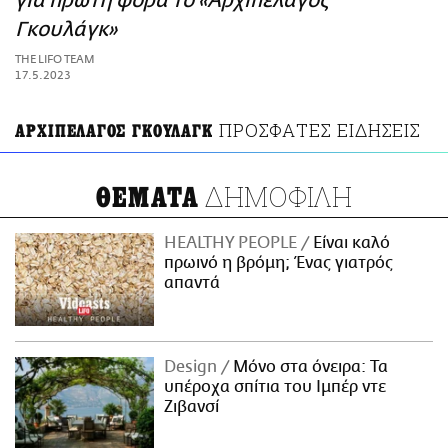
για πρώτη φορά το «Αρχιπέλαγος
ΑΜΠΑ
Γκουλάγκ»
PRINT
THE LIFO TEAM
17.5.2023
ΠΡΟΣΦΑΤΕΣ ΕΙΔΗΣΕΙΣ
ΑΡΧΙΠΕΛΑΓΟΣ ΓΚΟΥΛΑΓΚ
ΔΗΜΟΦΙΛΗ
ΘΕΜΑΤΑ
HEALTHY PEOPLE
Είναι καλό
πρωινό η βρόμη; Ένας γιατρός
απαντά
Design
Μόνο στα όνειρα: Τα
υπέροχα σπίτια του Ιμπέρ ντε
Ζιβανσί