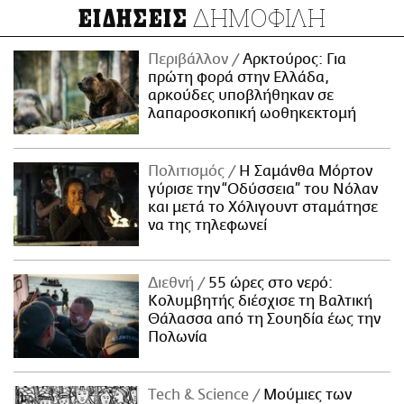
ΔΗΜΟΦΙΛΗ
ΕΙΔΗΣΕΙΣ
Περιβάλλον
Αρκτούρος: Για
πρώτη φορά στην Ελλάδα,
αρκούδες υποβλήθηκαν σε
λαπαροσκοπική ωοθηκεκτομή
Πολιτισμός
Η Σαμάνθα Μόρτον
γύρισε την “Οδύσσεια” του Νόλαν
και μετά το Χόλιγουντ σταμάτησε
να της τηλεφωνεί
Διεθνή
55 ώρες στο νερό:
Κολυμβητής διέσχισε τη Βαλτική
Θάλασσα από τη Σουηδία έως την
Πολωνία
Τech & Science
Μούμιες των