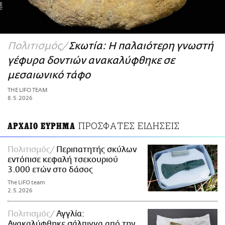
ΑΜΠΑ
PRINT
Πολιτισμός
Σκωτία: Η παλαιότερη γνωστή
γέφυρα δοντιών ανακαλύφθηκε σε
μεσαιωνικό τάφο
THE LIFO TEAM
8.5.2026
ΠΡΟΣΦΑΤΕΣ ΕΙΔΗΣΕΙΣ
ΑΡΧΑΙΟ ΕΥΡΗΜΑ
Πολιτισμός
Περιπατητής σκύλων
εντόπισε κεφαλή τσεκουριού
3.000 ετών στο δάσος
The LiFO team
2.5.2026
Πολιτισμός
Αγγλία:
Ανακαλύφθηκε σάλπιγγα από την