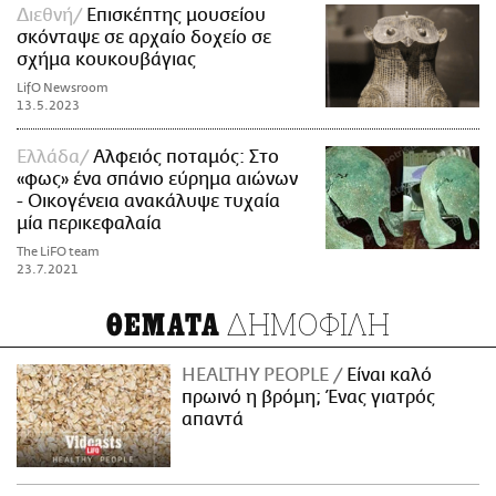
Διεθνή
Επισκέπτης μουσείου
σκόνταψε σε αρχαίο δοχείο σε
σχήμα κουκουβάγιας
LifO Newsroom
13.5.2023
Ελλάδα
Αλφειός ποταμός: Στο
«φως» ένα σπάνιο εύρημα αιώνων
- Οικογένεια ανακάλυψε τυχαία
μία περικεφαλαία
The LiFO team
23.7.2021
ΔΗΜΟΦΙΛΗ
ΘΕΜΑΤΑ
HEALTHY PEOPLE
Είναι καλό
πρωινό η βρόμη; Ένας γιατρός
απαντά