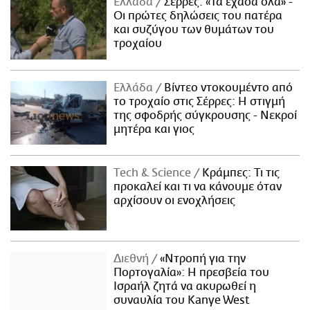
Ελλάδα
Σέρρες: «Τα έχασα όλα» -
Οι πρώτες δηλώσεις του πατέρα
και συζύγου των θυμάτων του
τροχαίου
Ελλάδα
Βίντεο ντοκουμέντο από
το τροχαίο στις Σέρρες: Η στιγμή
της σφοδρής σύγκρουσης - Νεκροί
μητέρα και γιος
Τech & Science
Κράμπες: Τι τις
προκαλεί και τι να κάνουμε όταν
αρχίσουν οι ενοχλήσεις
Διεθνή
«Ντροπή για την
Πορτογαλία»: Η πρεσβεία του
Ισραήλ ζητά να ακυρωθεί η
συναυλία του Kanye West