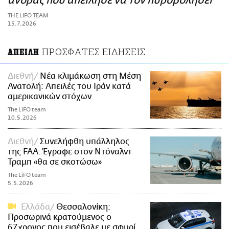
άνδρας που απείλησε να τον πυροβολήσει
ΑΜΠΑ
THE LIFO TEAM
PRINT
15.7.2026
ΠΡΟΣΦΑΤΕΣ ΕΙΔΗΣΕΙΣ
ΑΠΕΙΛΗ
Διεθνή
Νέα κλιμάκωση στη Μέση
Ανατολή: Απειλές του Ιράν κατά
αμερικανικών στόχων
The LiFO team
10.5.2026
Διεθνή
Συνελήφθη υπάλληλος
της FAA: Έγραφε στον Ντόναλντ
Τραμπ «θα σε σκοτώσω»
The LiFO team
5.5.2026
Ελλάδα
Θεσσαλονίκη:
Προσωρινά κρατούμενος ο
67χρονος που εισέβαλε με σφυρί