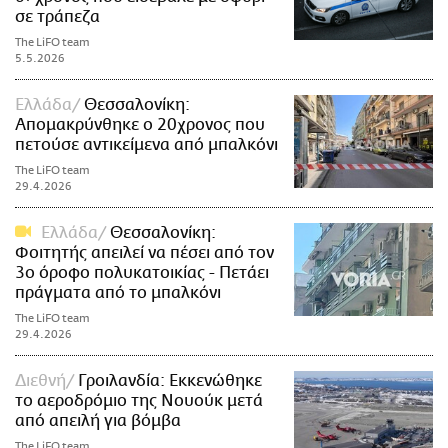
σε τράπεζα
The LiFO team
5.5.2026
Ελλάδα
Θεσσαλονίκη:
Απομακρύνθηκε ο 20χρονος που
πετούσε αντικείμενα από μπαλκόνι
The LiFO team
29.4.2026
Ελλάδα
Θεσσαλονίκη:
Φοιτητής απειλεί να πέσει από τον
3ο όροφο πολυκατοικίας - Πετάει
πράγματα από το μπαλκόνι
The LiFO team
29.4.2026
Διεθνή
Γροιλανδία: Εκκενώθηκε
το αεροδρόμιο της Νουούκ μετά
από απειλή για βόμβα
The LiFO team