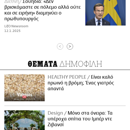
Διεθνή
Σουηδία: «Δεν
βρισκόμαστε σε πόλεμο αλλά ούτε
και σε ειρήνη» διαμηνύει ο
πρωθυπουργός
LifO Newsroom
12.1.2025
<
>
ΔΗΜΟΦΙΛΗ
ΘΕΜΑΤΑ
HEALTHY PEOPLE
Είναι καλό
πρωινό η βρόμη; Ένας γιατρός
απαντά
Design
Μόνο στα όνειρα: Τα
υπέροχα σπίτια του Ιμπέρ ντε
Ζιβανσί