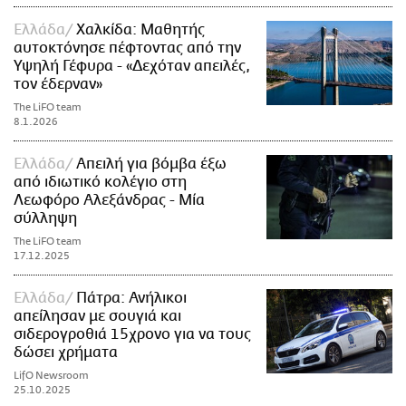
Ελλάδα
Χαλκίδα: Μαθητής
αυτοκτόνησε πέφτοντας από την
Υψηλή Γέφυρα - «Δεχόταν απειλές,
τον έδερναν»
The LiFO team
8.1.2026
Ελλάδα
Απειλή για βόμβα έξω
από ιδιωτικό κολέγιο στη
Λεωφόρο Αλεξάνδρας - Μία
σύλληψη
The LiFO team
17.12.2025
Ελλάδα
Πάτρα: Ανήλικοι
απείλησαν με σουγιά και
σιδερογροθιά 15χρονο για να τους
δώσει χρήματα
LifO Newsroom
25.10.2025