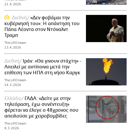
21.4.2026
Διεθνή
«Δεν φοβάμαι την
κυβέρνησή του»: Η απάντηση του
Πάπα Λέοντα στον Ντόναλντ
Τραμπ
The LiFO team
13.4.2026
Διεθνή
Ιράν: «Θα γινουν στάχτη» -
Απειλεί με αντίποινα μετά την
επίθεση των ΗΠΑ στη νήσο Καργκ
The LiFO team
14.3.2026
Ελλάδα
ΓΑΔΑ: «Δείτε με στην
τηλεόραση, έχω συνέντευξη»
φέρεται να έλεγε ο 48χρονος που
απειλούσε με χειροβομβίδες
The LiFO team
8.3.2026