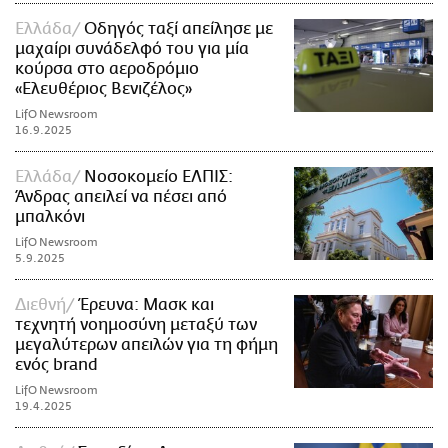
Ελλάδα
Οδηγός ταξί απείλησε με
μαχαίρι συνάδελφό του για μία
κούρσα στο αεροδρόμιο
«Ελευθέριος Βενιζέλος»
LifO Newsroom
16.9.2025
Ελλάδα
Νοσοκομείο ΕΛΠΙΣ:
Άνδρας απειλεί να πέσει από
μπαλκόνι
LifO Newsroom
5.9.2025
Διεθνή
Έρευνα: Μασκ και
τεχνητή νοημοσύνη μεταξύ των
μεγαλύτερων απειλών για τη φήμη
ενός brand
LifO Newsroom
19.4.2025