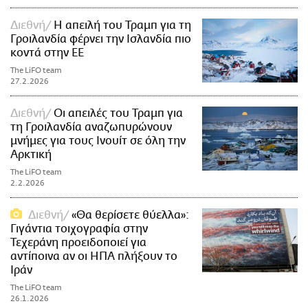
Διεθνή
Η απειλή του Τραμπ για τη
Γροιλανδία φέρνει την Ισλανδία πιο
κοντά στην ΕΕ
The LiFO team
27.2.2026
Διεθνή
Οι απειλές του Τραμπ για
τη Γροιλανδία αναζωπυρώνουν
μνήμες για τους Ινουίτ σε όλη την
Αρκτική
The LiFO team
2.2.2026
Διεθνή
«Θα θερίσετε θύελλα»:
Γιγάντια τοιχογραφία στην
Τεχεράνη προειδοποιεί για
αντίποινα αν οι ΗΠΑ πλήξουν το
Ιράν
The LiFO team
26.1.2026