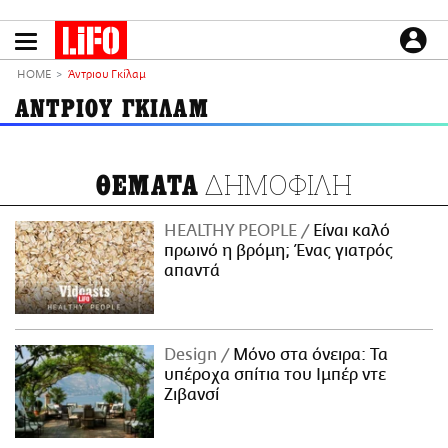
Παράκαμψη
προς
το
ΕΙΔΗΣΕΙΣ
κυρίως
HOME
Άντριου Γκίλαμ
περιεχόμενο
CULTURE
ΑΝΤΡΙΟΥ ΓΚΙΛΑΜ
ΑΠΟΨΕΙΣ
ΤΡΟΠΟΣ ΖΩΗΣ
ΔΗΜΟΦΙΛΗ
ΘΕΜΑΤΑ
PODCASTS
Plus
HEALTHY PEOPLE
Είναι καλό
πρωινό η βρόμη; Ένας γιατρός
απαντά
LIFO SHOP
NEWSLETTER
Design
Μόνο στα όνειρα: Τα
ΜΙΚΡΟΠΡΑΓΜΑΤΑ
υπέροχα σπίτια του Ιμπέρ ντε
THE GOOD LIFO
Ζιβανσί
LIFOLAND
CITY GUIDE