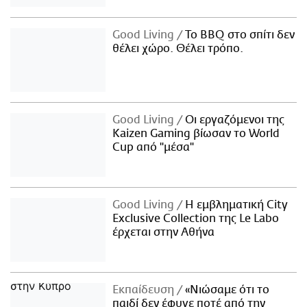
Good Living
Το BBQ στο σπίτι δεν
θέλει χώρο. Θέλει τρόπο.
Good Living
Οι εργαζόμενοι της
Kaizen Gaming βίωσαν το World
Cup από "μέσα"
Good Living
Η εμβληματική City
Exclusive Collection της Le Labo
έρχεται στην Αθήνα
Εκπαίδευση
«Νιώσαμε ότι το
παιδί δεν έφυγε ποτέ από την