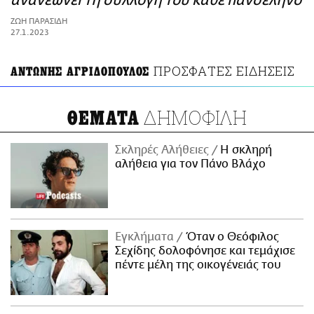
ανανεώνει τη συλλογή του κάθε πανσέληνο
ΑΜΠΑ
ΖΩΗ ΠΑΡΑΣΙΔΗ
PRINT
27.1.2023
ΠΡΟΣΦΑΤΕΣ ΕΙΔΗΣΕΙΣ
ΑΝΤΩΝΗΣ ΑΓΡΙΔΟΠΟΥΛΟΣ
ΔΗΜΟΦΙΛΗ
ΘΕΜΑΤΑ
Σκληρές Αλήθειες
H σκληρή
αλήθεια για τον Πάνο Βλάχο
Εγκλήματα
Όταν ο Θεόφιλος
Σεχίδης δολοφόνησε και τεμάχισε
πέντε μέλη της οικογένειάς του