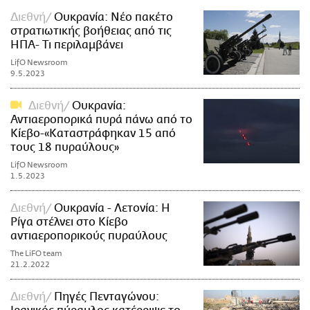
Διεθνή
Ουκρανία: Νέο πακέτο
στρατιωτικής βοήθειας από τις
ΗΠΑ- Τι περιλαμβάνει
LifO Newsroom
9.5.2023
Διεθνή
Ουκρανία:
Αντιαεροπορικά πυρά πάνω από το
Κίεβο-«Καταστράφηκαν 15 από
τους 18 πυραύλους»
LifO Newsroom
1.5.2023
Διεθνή
Ουκρανία - Λετονία: Η
Ρίγα στέλνει στο Κίεβο
αντιαεροπορικούς πυραύλους
The LiFO team
21.2.2022
Διεθνή
Πηγές Πενταγώνου: