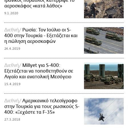
Ιρανικός πύραυλος κατέρριψε το
αεροσκάφος «κατά λάθος»
9.1.2020
Διεθνή
Ρωσία: Τον Ιούλιο οι S-
400 στην Τουρκία - Εξετάζεται και
η πώληση αεροσκαφών
24.4.2019
Διεθνή
Millyet για S-400:
Εξετάζεται να τοποθετηθούν σε
Αιγαίο και ανατολική Μεσόγειο
15.4.2019
Διεθνή
Αμερικανικό τελεσίγραφο
στην Τουρκία για τους ρωσικούς S-
400: «Ξεχάστε τα F-35»
27.3.2018