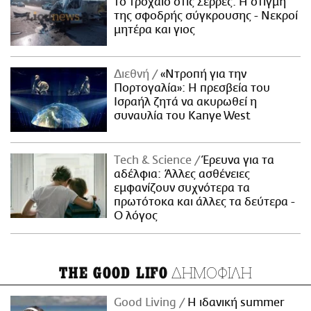
το τροχαίο στις Σέρρες: Η στιγμή
της σφοδρής σύγκρουσης - Νεκροί
μητέρα και γιος
Διεθνή
«Ντροπή για την
Πορτογαλία»: Η πρεσβεία του
Ισραήλ ζητά να ακυρωθεί η
συναυλία του Kanye West
Τech & Science
Έρευνα για τα
αδέλφια: Άλλες ασθένειες
εμφανίζουν συχνότερα τα
πρωτότοκα και άλλες τα δεύτερα -
Ο λόγος
ΔΗΜΟΦΙΛΗ
THE GOOD LIFO
Good Living
Η ιδανική summer