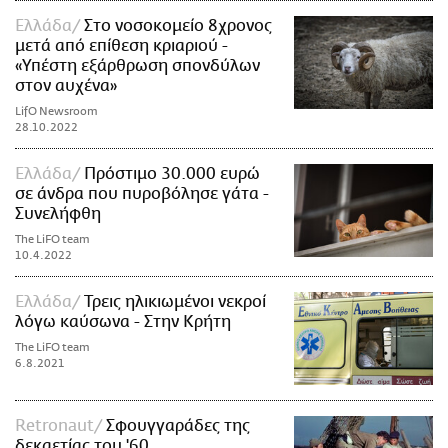
Ελλάδα
Στο νοσοκομείο 8χρονος
μετά από επίθεση κριαριού -
«Υπέστη εξάρθρωση σπονδύλων
στον αυχένα»
LifO Newsroom
28.10.2022
Ελλάδα
Πρόστιμο 30.000 ευρώ
σε άνδρα που πυροβόλησε γάτα -
Συνελήφθη
The LiFO team
10.4.2022
Ελλάδα
Τρεις ηλικιωμένοι νεκροί
λόγω καύσωνα - Στην Κρήτη
The LiFO team
6.8.2021
Retronaut
Σφουγγαράδες της
δεκαετίας του '60