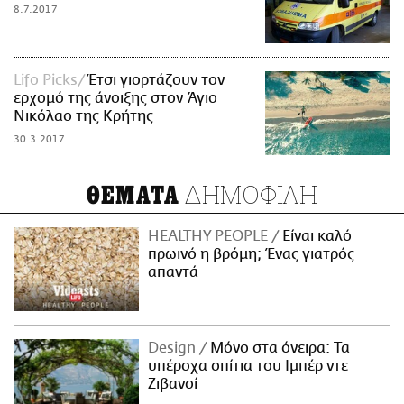
8.7.2017
Lifo Picks
Έτσι γιορτάζουν τον
ερχομό της άνοιξης στον Άγιο
Νικόλαο της Κρήτης
30.3.2017
ΔΗΜΟΦΙΛΗ
ΘΕΜΑΤΑ
HEALTHY PEOPLE
Είναι καλό
πρωινό η βρόμη; Ένας γιατρός
απαντά
Design
Μόνο στα όνειρα: Τα
υπέροχα σπίτια του Ιμπέρ ντε
Ζιβανσί