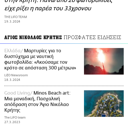
στην Κρήτη: Πάνω από 20 φωτοβολίδες
ΑΜΠΑ
είχε ρίξει η παρέα του 33χρονου
PRINT
THE LIFO TEAM
19.3.2024
ΠΡΟΣΦΑΤΕΣ ΕΙΔΗΣΕΙΣ
ΑΓΙΟΣ ΝΙΚΟΛΑΟΣ ΚΡΗΤΗΣ
Ελλάδα
Μαρτυρίες για το
δυστύχημα με ναυτική
φωτοβολίδα: «Ακούσαμε τον
κρότο σε απόσταση 300 μέτρων»
LifO Newsroom
18.3.2024
Good Living
Minos Beach art:
Μια μοναδική, Πασχαλινή
απόδραση στον Άγιο Νικόλαο
Κρήτης
The LiFO team
27.3.2023