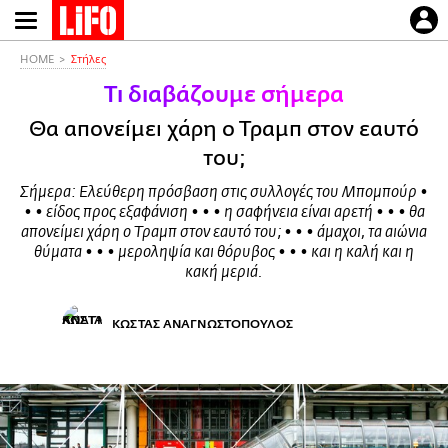
Παράκαμψη
προς
το
HOME
Στήλες
κυρίως
Tι διαβάζουμε σήμερα
περιεχόμενο
Θα απονείμει χάρη ο Τραμπ στον εαυτό
του;
Σήμερα: Ελεύθερη πρόσβαση στις συλλογές του Μπομπούρ •
• • είδος προς εξαφάνιση • • • η σαφήνεια είναι αρετή • • • θα
απονείμει χάρη ο Τραμπ στον εαυτό του; • • • άμαχοι, τα αιώνια
θύματα • • • μεροληψία και θόρυβος • • • και η καλή και η
κακή μεριά.
ΚΩΣΤΑΣ ΑΝΑΓΝΩΣΤΟΠΟΥΛΟΣ