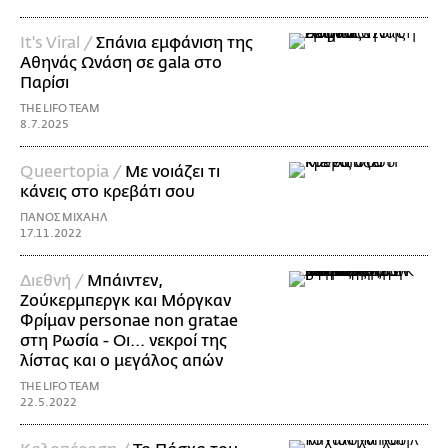
It's Viral /
Σπάνια εμφάνιση της
Αθηνάς Ωνάση σε gala στο
Παρίσι
THE LIFO TEAM
8.7.2025
Queertopia /
Με νοιάζει τι
κάνεις στο κρεβάτι σου
ΠΑΝΟΣ ΜΙΧΑΗΛ
17.11.2022
Διεθνή /
Μπάιντεν,
Ζούκερμπεργκ και Μόργκαν
Φρίμαν personae non gratae
στη Ρωσία - Οι... νεκροί της
λίστας και ο μεγάλος απών
THE LIFO TEAM
22.5.2022