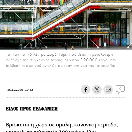
Το Πολιτιστικό Κέντρο Ζορζ Πομπιντού θέτει τη μεγαλύτερη
συλλογή της σύγχρονης τέχνης, περίπου 120.000 έργα, στη
διάθεση του κοινού εντελώς δωρεάν στη νέα του ιστοσελίδα.
0
25.11.2020 | 10:32
ΕΙΔΟΣ ΠΡΟΣ ΕΞΑΦΑΝΙΣΗ
Βρίσκεται η χώρα σε ομαλή, κανονική περίοδο;