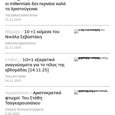
οι millennials δεν περνάνε καλά
τα Χριστούγεννα
ΤΗΣ ΜΙΝΑΣ ΜΑΡΟΥΓΚΑ*
21.12.2025
Θέματα /
10 +1 κείμενα του
Νικόλα Σεβαστάκη
ΝΙΚΟΛΑΣ ΣΕΒΑΣΤΑΚΗΣ
21.12.2025
Στήλες /
1Ο+1 εξαιρετικά
αναγνώσματα για το τέλος της
εβδομάδας [14.11.25]
THE LIFO TEAM
14.11.2025
Ημερολόγιο /
Αριστοκρατικά
φτωχοί. Του Στάθη
Τσαγκαρουσιάνου
ΣΤΑΘΗΣ ΤΣΑΓΚΑΡΟΥΣΙΑΝΟΣ
4.10.2025