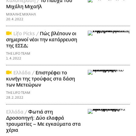
Καλοπέραση /
Το Πάσχα του
Μιχάλη Μιχαήλ
ΜΙΧΑΛΗΣ ΜΙΧΑΗΛ
20.4.2022
Lifo Picks /
Πώς βλέπουν οι
σημερινοί νέοι την κατάρρευση
της ΕΣΣΔ;
THE LIFO TEAM
1.4.2022
Ελλάδα /
Επιστρέφει το
κυνήγι της τρούφας στα δάση
των Μετεώρων
THE LIFO TEAM
28.2.2022
Ελλάδα /
Φωτιά στη
Δροσοπηγή: Δύο ελαφρά
τραυματίες – Με εγκαύματα στα
χέρια