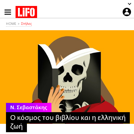
Παράκαμψη
προς
το
HOME
Στήλες
κυρίως
περιεχόμενο
Ν. Σεβαστάκης
Ο κόσμος του βιβλίου και η ελληνική
ζωή