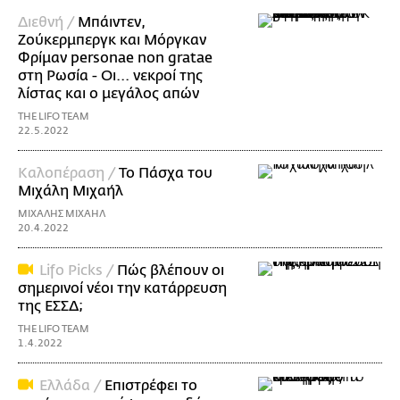
Διεθνή /
Μπάιντεν,
Ζούκερμπεργκ και Μόργκαν
Φρίμαν personae non gratae
στη Ρωσία - Οι... νεκροί της
λίστας και ο μεγάλος απών
THE LIFO TEAM
22.5.2022
Καλοπέραση /
Το Πάσχα του
Μιχάλη Μιχαήλ
ΜΙΧΑΛΗΣ ΜΙΧΑΗΛ
20.4.2022
Lifo Picks /
Πώς βλέπουν οι
σημερινοί νέοι την κατάρρευση
της ΕΣΣΔ;
THE LIFO TEAM
1.4.2022
Ελλάδα /
Επιστρέφει το