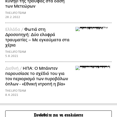
κυνήγι της τρούφας στα δάση
των Μετεώρων
THE LIFO TEAM
28.2.2022
Ελλάδα /
Φωτιά στη
Δροσοπηγή: Δύο ελαφρά
τραυματίες – Με εγκαύματα στα
χέρια
THE LIFO TEAM
5.8.2021
Διεθνή /
ΗΠΑ: Ο Μπάιντεν
παρουσίασε το σχέδιό του για
τον περιορισμό των πυροβόλων
όπλων - «Εθνική ντροπή η βία»
THE LIFO TEAM
8.4.2021
Συνδεθείτε για να σχολιάσετε