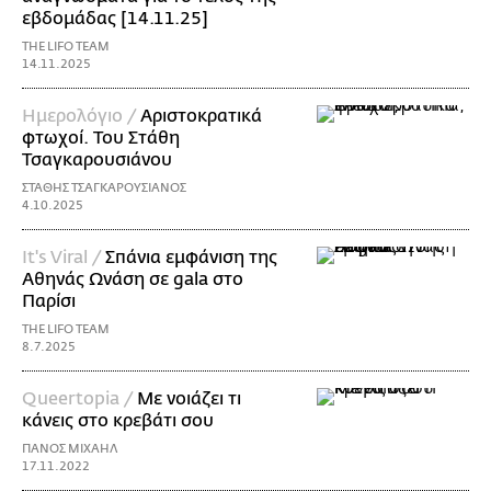
εβδομάδας [14.11.25]
THE LIFO TEAM
14.11.2025
Ημερολόγιο /
Αριστοκρατικά
φτωχοί. Του Στάθη
Τσαγκαρουσιάνου
ΣΤΑΘΗΣ ΤΣΑΓΚΑΡΟΥΣΙΑΝΟΣ
4.10.2025
It's Viral /
Σπάνια εμφάνιση της
Αθηνάς Ωνάση σε gala στο
Παρίσι
THE LIFO TEAM
8.7.2025
Queertopia /
Με νοιάζει τι
κάνεις στο κρεβάτι σου
ΠΑΝΟΣ ΜΙΧΑΗΛ
17.11.2022