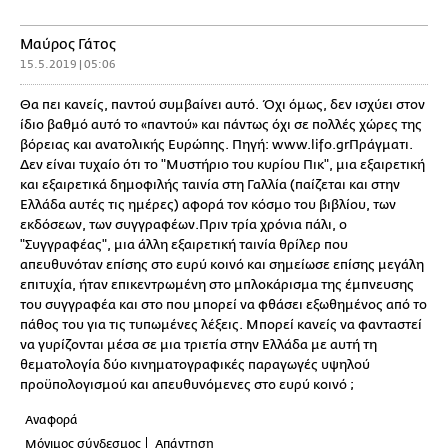
Μαύρος Γάτος
15.5.2019 | 05:06
Θα πει κανείς, παντού συμβαίνει αυτό. Όχι όμως, δεν ισχύει στον
ίδιο βαθμό αυτό το «παντού» και πάντως όχι σε πολλές χώρες της
βόρειας και ανατολικής Ευρώπης. Πηγή: www.lifo.grΠράγματι.
Δεν είναι τυχαίο ότι το "Μυστήριο του κυρίου Πικ", μια εξαιρετική
και εξαιρετικά δημοφιλής ταινία στη Γαλλία (παίζεται και στην
Ελλάδα αυτές τις ημέρες) αφορά τον κόσμο του βιβλίου, των
εκδόσεων, των συγγραφέων.Πριν τρία χρόνια πάλι, ο
"Συγγραφέας", μια άλλη εξαιρετική ταινία θρίλερ που
απευθυνόταν επίσης στο ευρύ κοινό και σημείωσε επίσης μεγάλη
επιτυχία, ήταν επικεντρωμένη στο μπλοκάρισμα της έμπνευσης
του συγγραφέα και στο που μπορεί να φθάσει εξωθημένος από το
πάθος του για τις τυπωμένες λέξεις. Μπορεί κανείς να φανταστεί
να γυρίζονται μέσα σε μια τριετία στην Ελλάδα με αυτή τη
θεματολογία δύο κινηματογραφικές παραγωγές υψηλού
προϋπολογισμού και απευθυνόμενες στο ευρύ κοινό ;
Αναφορά
Μόνιμος σύνδεσμος
Απάντηση