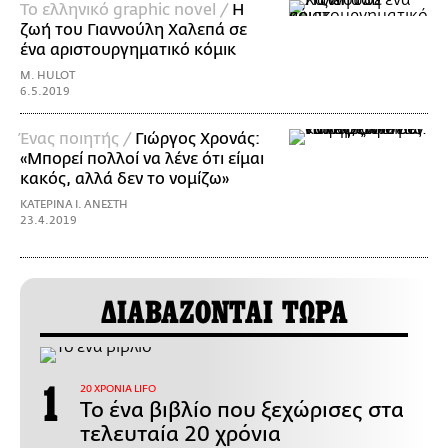
Το ελληνικό graphic novel /
Η
ζωή του Γιαννούλη Χαλεπά σε
ένα αριστουργηματικό κόμικ
M. HULOT
6.5.2019
Ένας ποιητής /
Γιώργος Χρονάς:
«Μπορεί πολλοί να λένε ότι είμαι
κακός, αλλά δεν το νομίζω»
ΚΑΤΕΡΙΝΑ Ι. ΑΝΕΣΤΗ
23.4.2019
ΔΙΑΒΑΖΟΝΤΑΙ ΤΩΡΑ
20 ΧΡΟΝΙΑ LIFO
Το ένα βιβλίο που ξεχώρισες στα
τελευταία 20 χρόνια