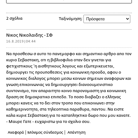
2 σχόλια
Ταξινόμηση:
Νικος Νικολαιδης - ΣΦ
16.8.2019 | 04:44
Να προσθεσω σ αυτο το πανεμορφο και σημαντικο αρθρο απο τον
κυριο Σεβαστακη, οτι η βιβλιοφιλια οταν δεν γινεται για
φετιχιστικους 'η αισθητικους λογους και εξωτερικευεται,
δημιουργει τις προυποθεσεις για κοινωνικη προοδο, αφου ο
κοινωνικος διαλογος μπορει μεσω κοινων σημειων αναφορων και
γνωση επικοινωνιας να δημιουργησει διανοουμενιστικο
συντονισμο, τον απαραιτητο κοινο παρονομαστη για κοινωνικη
δραση σε δημοκρατικο επιπεδο. Το ποσο διαβαζει ο ελληνας
μπορει κανεις να το δει στον τροπο που επικοινωνει στην
καθημερινοτητα, στα τηλεοπτικα παραθυρα, παντου. Να ειστε
καλα κυριε Σεβαστακη για το καταπληκτικο δωρο που μου κανατε.
- Μαυρε Γατε - ευχαριστω για το σχολιο σου.
Αναφορά
Μόνιμος σύνδεσμος
Απάντηση