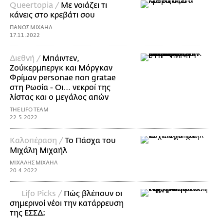
Queertopia /
Με νοιάζει τι
κάνεις στο κρεβάτι σου
ΠΑΝΟΣ ΜΙΧΑΗΛ
17.11.2022
Διεθνή /
Μπάιντεν,
Ζούκερμπεργκ και Μόργκαν
Φρίμαν personae non gratae
στη Ρωσία - Οι... νεκροί της
λίστας και ο μεγάλος απών
THE LIFO TEAM
22.5.2022
Καλοπέραση /
Το Πάσχα του
Μιχάλη Μιχαήλ
ΜΙΧΑΛΗΣ ΜΙΧΑΗΛ
20.4.2022
Lifo Picks /
Πώς βλέπουν οι
σημερινοί νέοι την κατάρρευση
της ΕΣΣΔ;