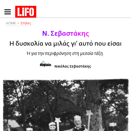
Παράκαμψη
προς
το
HOME
Στήλες
κυρίως
Ν. Σεβαστάκης
περιεχόμενο
Η δυσκολία να μιλάς γι’ αυτό που είσαι
Ή για την περιφρόνηση στη μεσαία τάξη.
Νικόλας Σεβαστάκης