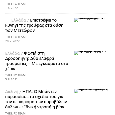
THE LIFO TEAM
1.4.2022
Ελλάδα /
Επιστρέφει το
κυνήγι της τρούφας στα δάση
των Μετεώρων
THE LIFO TEAM
28.2.2022
Ελλάδα /
Φωτιά στη
Δροσοπηγή: Δύο ελαφρά
τραυματίες – Με εγκαύματα στα
χέρια
THE LIFO TEAM
5.8.2021
Διεθνή /
ΗΠΑ: Ο Μπάιντεν
παρουσίασε το σχέδιό του για
τον περιορισμό των πυροβόλων
όπλων - «Εθνική ντροπή η βία»
THE LIFO TEAM