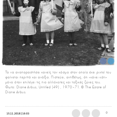
Το να αναπαραστήσει κανείς τον κόσμο στον οποίο έχει ριχτεί του
φαίνεται περιττό και ανάξιο. Πιστεύει, αντιθέτως, ότι «κάνει κάτι»
μόνο όταν επιλέγει τις πιο αλλόκοτες και τοξικές ζώνες του.
Φωτο: Diane Arbus, Untitled (49) , 1970–71. © The Estate of
Diane Arbus.
0
15.11.2018 | 16:03