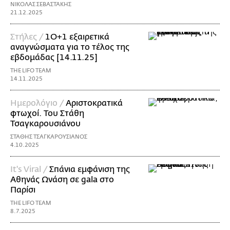
ΝΙΚΟΛΑΣ ΣΕΒΑΣΤΑΚΗΣ
21.12.2025
Στήλες /
1Ο+1 εξαιρετικά
αναγνώσματα για το τέλος της
εβδομάδας [14.11.25]
THE LIFO TEAM
14.11.2025
Ημερολόγιο /
Αριστοκρατικά
φτωχοί. Του Στάθη
Τσαγκαρουσιάνου
ΣΤΑΘΗΣ ΤΣΑΓΚΑΡΟΥΣΙΑΝΟΣ
4.10.2025
It's Viral /
Σπάνια εμφάνιση της
Αθηνάς Ωνάση σε gala στο
Παρίσι
THE LIFO TEAM
8.7.2025