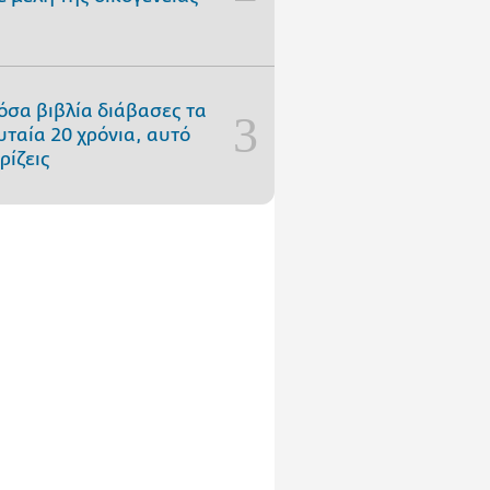
όσα βιβλία διάβασες τα
υταία 20 χρόνια, αυτό
ρίζεις