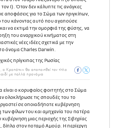
 τον Ι). Όταν δεν κάλυπτε τις ανάγκες
ε αποφάσεις για το Σώμα των πριγκίπων,
ο του κάνοντας αυτό που αγαπούσε
και να εκτιμά την ομορφιά της φύσης, να
κρηξη του αναρχικού κινήματος στη
αστικές νέες ιδέες σχετικά με την
 το όνομα Charles Darwin.
 ο Κροπότκιν θα αποποιηθεί τον τίτλο
παιδί με πολλά προνόμια
α είναι ο κορυφαίος φοιτητής στο Σώμα
ταν ολοκλήρωσε τις σπουδές του το
 εργαστεί σε οποιαδήποτε κυβέρνηση
 των φίλων του και αμηχανία του πατέρα
ν κυβέρνηση μιας περιοχής της Σιβηρίας
, δίπλα στον ποταμό Αμούρ. Η περίεργη