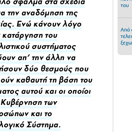
πλό σφάλμα στα σχέδιά
του
ια την αναδόμηση της
ίας. Ενώ κάνουν λόγο
Από 
τελε
ν κατάργηση του
ξεχω
λιστικού συστήματος
ουν απ' την άλλη να
ήσουν δύο θεσμούς που
ούν καθαυτή τη βάση του
ατος αυτού και οι οποίοι
η Κυβέρνηση των
οσώπων και το
λογικό Σύστημα.