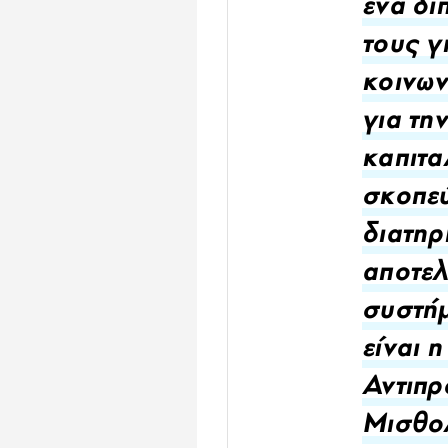
ένα δι
τους γ
κοινων
για τη
καπιτα
σκοπεύ
διατηρ
αποτελ
συστήμ
είναι 
Αντιπρ
Μισθο