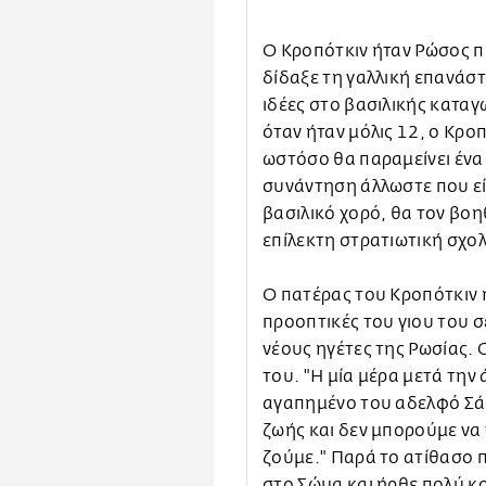
Ο Κροπότκιν ήταν Ρώσος π
δίδαξε τη γαλλική επανάστ
ιδέες στο βασιλικής καταγ
όταν ήταν μόλις 12, ο Κροπ
ωστόσο θα παραμείνει ένα 
συνάντηση άλλωστε που είχ
βασιλικό χορό, θα τον βοη
επίλεκτη στρατιωτική σχολ
Ο πατέρας του Κροπότκιν ή
προοπτικές του γιου του σ
νέους ηγέτες της Ρωσίας. 
του. "Η μία μέρα μετά την 
αγαπημένο του αδελφό Σάσα
ζωής και δεν μπορούμε να
ζούμε." Παρά το ατίθασο 
στο Σώμα και ήρθε πολύ κο