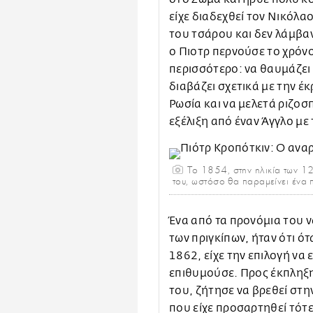
είχε διαδεχθεί τον Νικόλαο
του τσάρου και δεν λάμβαν
ο Πιοτρ περνούσε το χρόν
περισσότερο: να θαυμάζει 
διαβάζει σχετικά με την έ
Ρωσία και να μελετά ριζοσπ
εξέλιξη από έναν Άγγλο με
Το 1854, στην ηλικία των 12,
του, ωστόσο θα παραμείνει ένα 
Ένα από τα προνόμια του ν
των πριγκίπων, ήταν ότι ό
1862, είχε την επιλογή να
επιθυμούσε. Προς έκπληξη
του, ζήτησε να βρεθεί στη
που είχε προσαρτηθεί τότε