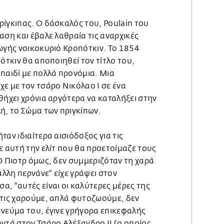
ρίγκιπας. Ο δάσκαλός του, Poulain του
αση και έβαλε λαθραία τις αναρχικές
ωγής νοικοκυριό Κροπότκιν. Το 1854
ότκιν θα αποποιηθεί τον τίτλο του,
παιδί με πολλά προνόμια. Μια
ε με τον τσάρο Νικόλαο Ι σε ένα
θήχει χρόνια αργότερα να καταλήξει στην
ή, το Σώμα των πριγκίπων.
ταν ιδιαίτερα αισιόδοξος για τις
ε αυτή την ελίτ που θα προετοίμαζε τους
Ο Πιοτρ όμως, δεν συμμεριζόταν τη χαρά
άλλη περνάνε" είχε γράψει στον
, "αυτές είναι οι καλύτερες μέρες της
 τις χαρούμε, απλά φυτοζωούμε, δεν
πνεύμα του, έγινε γρήγορα επικεφαλής
ντά στον Τσάρο Αλέξανδρο ΙΙ (ο οποίος