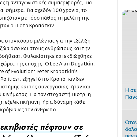
ς ή ανταγωνιστικές συμπεριφορές, μια
αι σήμερα. Για σχεδόν 100 χρόνια, το
πιζόταν με τόσο πάθος τη μελέτη της
ήταν ο Πιοτρ Κροπότκιν.
ε στον κόσμο μιλώντας για την εξέλιξη
 ζώα όσο και στους ανθρώπους και την
βοήθεια». Φυλακίστηκε και εκδιώχθηκε
χώρες της εποχής. Ο Lee Alan Dugatkin,
e of Evolution: Peter Kropotkin's
Politics», εξηγεί ότι ο Κροπότκιν δεν
στήμης και της συνεργασίας, ήταν και
H σκ
 κινήματος. Για τον στοχαστή Πιοτρ, η
Πάνο
η εξελικτική κινητήρια δύναμη κάθε
ικρόβια ως τον άνθρωπο.
Όταν
εκτιβιστές πέφτουν σε
δολο
πέντ