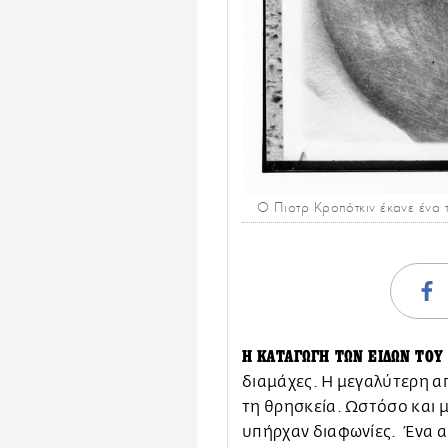
Ο Πιοτρ Κροπότκιν έκανε ένα τ
Η ΚATAΓΩΓΗ ΤΩΝ ΕΙΔΩΝ ΤΟΥ
διαμάχες. Η μεγαλύτερη α
τη θρησκεία. Ωστόσο και 
υπήρχαν διαφωνίες. Ένα α