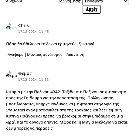
2 σχόλια
Ταξινόμηση:
Apply
Chris
17.12.2014 | 11:45
Πόσο θα ήθελα να τη δω να ερμηνεύει ζωντανά...
Αναφορά
Μόνιμος σύνδεσμος
Απάντηση
Θεμος
17.12.2014 | 11:33
Ιστορια με την Παξινου #342: Ταξιδευε η Παξινου σε αυτοκινητο
προς την Επιδαυρο για την παρασταση της. Πολλη κινηση,
μποτιλιαρισμα, υπηρχε κινδυνος να μη φτασει στην ωρα της.
Σταματαει εναν μοτοσυκλετιστη της Τροχαιας και λεει 'ειμαι η
Κατινα Παξινου και πρεπει να βρισκομαι στην Επιδαυρο σε μια
ωρα'. Και το οργανο απαντα 'Μωρε και η Μαγια Μελαγια να εισαι,
δεν μπορεις να περασεις'