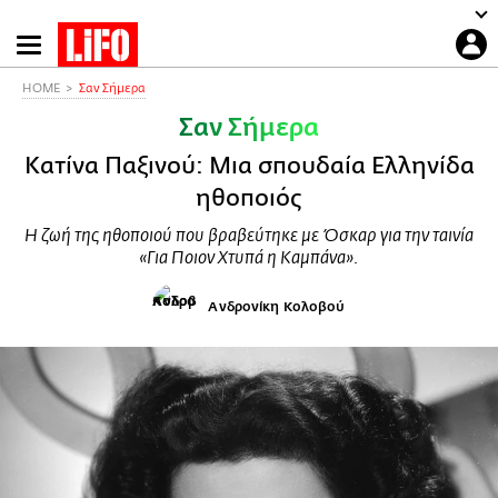
Παράκαμψη
προς
το
HOME
Σαν Σήμερα
κυρίως
Σαν Σήμερα
περιεχόμενο
Κατίνα Παξινού: Μια σπουδαία Ελληνίδα
ηθοποιός
Η ζωή της ηθοποιού που βραβεύτηκε με Όσκαρ για την ταινία
«Για Ποιον Χτυπά η Καμπάνα».
Ανδρονίκη Κολοβού