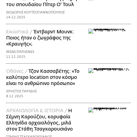
του σπουδαίου Πίτερ Ο' Τουλ
ΘΟΔΩΡΗΣ ΚΟΥΤΣΟΓΙΑΝΝΟΠΟΥΛΟΣ
14.12.2025
Εικαστικά /
Έντβαρντ Μουνκ:
Ποιος ήταν ο ζωγράφος της
«Κραυγής»;
IRENE D'ATHENES
11.12.2025
Οθόνες /
Τζον Κασσαβέτης: «Το
καλύτερο location στον κόσμο
είναι το ανθρώπινο πρόσωπο»
ΧΡΗΣΤΟΣ ΠΑΡΙΔΗΣ
8.12.2025
ΑΡΧΑΙΟΛΟΓΙΑ & ΙΣΤΟΡΙΑ /
Η
Σέμνη Καρούζου, κορυφαία
Ελληνίδα αρχαιολόγος, μιλά
στον Στάθη Τσαγκαρουσιάνο
ΣΤΑΘΗΣ ΤΣΑΓΚΑΡΟΥΣΙΑΝΟΣ