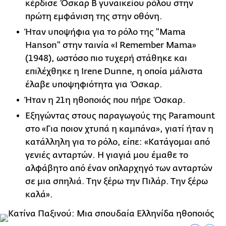
κέρδισε Όσκαρ Β γυναικείου ρόλου στην
πρώτη εμφάνιση της στην οθόνη.
Ήταν υποψήφια για το ρόλο της "Mama
Hanson" στην ταινία «I Remember Mama»
(1948), ωστόσο πιο τυχερή στάθηκε και
επιλέχθηκε η Irene Dunne, η οποία μάλιστα
έλαβε υποψηφιότητα για Όσκαρ.
Ήταν η 21η ηθοποιός που πήρε Όσκαρ.
Εξηγώντας στους παραγωγούς της Paramount
στο «Για ποιον χτυπά η καμπάνα», γιατί ήταν η
κατάλληλη για το ρόλο, είπε: «Κατάγομαι από
γενιές ανταρτών. Η γιαγιά μου έμαθε το
αλφάβητο από έναν οπλαρχηγό των ανταρτών
σε μια σπηλιά. Την ξέρω την Πιλάρ. Την ξέρω
καλά».