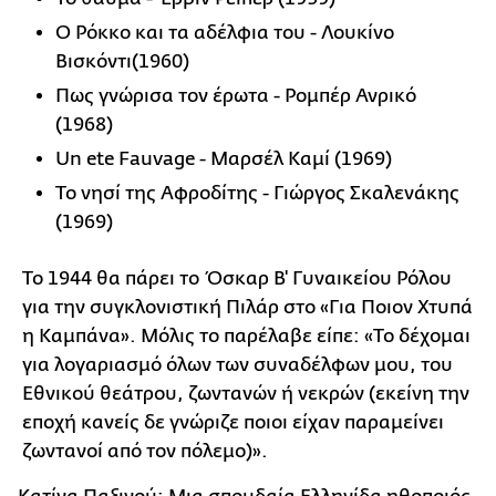
Ο Ρόκκο και τα αδέλφια του - Λουκίνο
Βισκόντι(1960)
Πως γνώρισα τον έρωτα - Ρομπέρ Ανρικό
(1968)
Un ete Fauvage - Μαρσέλ Καμί (1969)
Το νησί της Αφροδίτης - Γιώργος Σκαλενάκης
(1969)
Το 1944 θα πάρει το Όσκαρ Β' Γυναικείου Ρόλου
για την συγκλονιστική Πιλάρ στο «Για Ποιον Χτυπά
η Καμπάνα». Μόλις το παρέλαβε είπε: «Το δέχομαι
για λογαριασμό όλων των συναδέλφων μου, του
Εθνικού θεάτρου, ζωντανών ή νεκρών (εκείνη την
εποχή κανείς δε γνώριζε ποιοι είχαν παραμείνει
ζωντανοί από τον πόλεμο)».