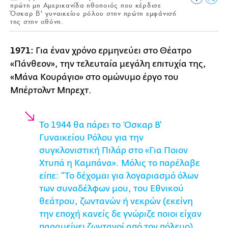
πρώτη μη Αμερικανίδα ηθοποιός που κέρδισε
Όσκαρ Β' γυναικείου ρόλου στην πρώτη εμφάνισή
της στην οθόνη.
1971:
Για έναν χρόνο ερμηνεύει στο Θέατρο
«Πάνθεον», την τελευταία μεγάλη επιτυχία της,
«Μάνα Κουράγιο» στο ομώνυμο έργο του
Μπέρτολντ Μπρεχτ.
Το 1944 θα πάρει το Όσκαρ Β'
Γυναικείου Ρόλου για την
συγκλονιστική Πιλάρ στο «Για Ποιον
Χτυπά η Καμπάνα». Μόλις το παρέλαβε
είπε: "Το δέχομαι για λογαριασμό όλων
των συναδέλφων μου, του Εθνικού
θεάτρου, ζωντανών ή νεκρών (εκείνη
την εποχή κανείς δε γνώριζε ποιοι είχαν
παραμείνει ζωντανοί από τον πόλεμο).