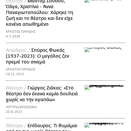
Θέατρο /
Μαντάμ Σουσού,
Όλγα, Χριστίνα - Άννα
Παναγιωτοπούλου: Χάρηκε τη
ζωή και το θέατρο και δεν είχε
κανένα απωθημένο
ΧΡΗΣΤΟΣ ΠΑΡΙΔΗΣ
4.5.2024
Απώλειες /
Σπύρος Φωκάς
(1937-2023): Ο μεγάλος ζεν
πρεμιέ του σινεμά
ΧΡΗΣΤΟΣ ΠΑΡΙΔΗΣ
10.11.2023
Θέατρο /
Γιώργος Ζιάκας: «Στο
θέατρο δεν έκανα καμία δουλειά
χωρίς να την αγαπάω»
ΑΡΓΥΡΩ ΜΠΟΖΩΝΗ
20.8.2023
Θέατρο /
Επίδαυρος: Τι θυμάμαι