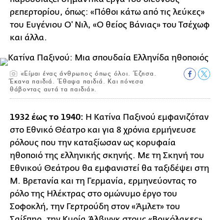
ρεπερτορίου, όπως: «Πόθοι κάτω από τις λεύκες»
του Ευγένιου Ο' Νιλ, «Ο θείος Βάνιας» του Τσέχωφ
και άλλα.
«Είμαι ένας άνθρωπος όπως όλοι. Έζησα.
Έκανα παιδιά. Έθαψα παιδιά. Και πόνεσα
θάβοντας αυτά τα παιδιά».
1932 έως το 1940:
Η Κατίνα Παξινού εμφανιζόταν
στο Εθνικό Θέατρο και για 8 χρόνια ερμήνευσε
ρόλους που την καταξίωσαν ως κορυφαία
ηθοποιό της ελληνικής σκηνής. Με τη Σκηνή του
Εθνικού Θεάτρου θα εμφανιστεί θα ταξιδέψει στη
Μ. Βρετανία και τη Γερμανία, ερμηνεύοντας το
ρόλο της Ηλέκτρας στο ομώνυμο έργο του
Σοφοκλή, την Γερτρούδη στον «Άμλετ» του
Σαίξπηρ, την Κυρία Άλβινγκ στους «Βρικόλακες»