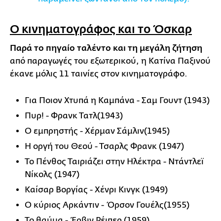
Ο κινηματογράφος και το Όσκαρ
Παρά το πηγαίο ταλέντο και τη μεγάλη ζήτηση
από παραγωγές του εξωτερικού, η Κατίνα Παξινού
έκανε μόλις 11 ταινίες στον κινηματογράφο.
Για Ποιον Χτυπά η Καμπάνα - Σαμ Γουντ (1943)
Πυρ! - Φρανκ Τατλ(1943)
Ο εμπρηστής - Χέρμαν Σάμλιν(1945)
Η οργή του Θεού - Τσαρλς Φρανκ (1947)
Το Πένθος Ταιριάζει στην Ηλέκτρα - Ντάντλεϊ
Νίκολς (1947)
Καίσαρ Βοργίας - Χένρι Κινγκ (1949)
Ο κύριος Αρκάντιν - Όρσον Γουέλς(1955)
Το θαύμα - Έρβιν Ρέιπερ (1959)