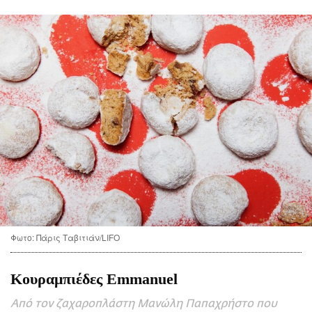
CITY GUIDE
ΑΜΠΑ
PRINT
Φωτο: Πάρις Ταβιτιάν/LIFO
Κουραμπιέδες Emmanuel
Από τον ζαχαροπλάστη Μανώλη Παπαχρήστο που