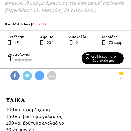
φτιάχνει γλυκά με έμπνευση στο Emmanuel Patisserie
(Περικλέους 11, Μαρούσι, 213 033.533).
The LiFO kitchen
|
4.7.2018
Εκτέλεση
Ψήσιμο
Δυσκολία
Μερίδες
15'
20'
'
2
70 κομμ.
Βαθμολογία
Αποθήκευση στις
Συνταγές μου
•••
0
ΥΛΙΚΑ
100 γρ. άχνη ζάχαρη
150 γρ. βούτυρο γάλακτος
100 γρ. βούτυρο αγελαδινό
30 γρ. κονιάκ