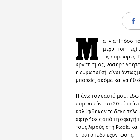
Μ
α, γιατί τόσο 
μέχρι ποιητές)
τις συμφορές; 
αρνητισμός, νοσηρή γοητεί
η ευρωπαϊκή, είναι όντως 
μπορείς, ακόμα και να ήθελ
Πιάνω τον εαυτό μου, εδώ κ
συμφορών του 20ού αιώνα
καλύφθηκαν τα δέκα τελευ
αφηγήσεις από τη σφαγή 
τους λιμούς στη Ρωσία και
στρατόπεδα εξόντωσης.