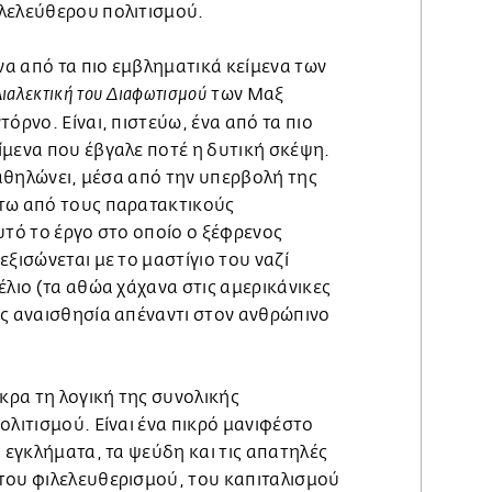
λελεύθερου πολιτισμού.
α από τα πιο εμβληματικά κείμενα των
των Μαξ
ιαλεκτική του Διαφωτισμού
όρνο. Είναι, πιστεύω, ένα από τα πιο
ίμενα που έβγαλε ποτέ η δυτική σκέψη.
 καθηλώνει, μέσα από την υπερβολή της
τω από τους παρατακτικούς
υτό το έργο στο οποίο ο ξέφρενος
εξισώνεται με το μαστίγιο του ναζί
έλιο (τα αθώα χάχανα στις αμερικάνικες
ως αναισθησία απέναντι στον ανθρώπινο
άκρα τη λογική της συνολικής
ολιτισμού. Είναι ένα πικρό μανιφέστο
α εγκλήματα, τα ψεύδη και τις απατηλές
του φιλελευθερισμού, του καπιταλισμού