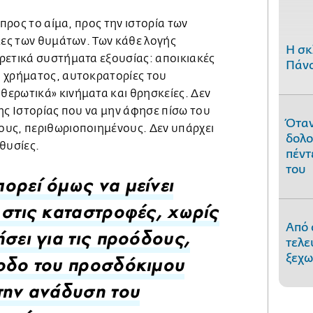
 προς το αίμα, προς την ιστορία των
μες των θυμάτων. Των κάθε λογής
H σκ
ρετικά συστήματα εξουσίας: αποικιακές
Πάνο
 χρήματος, αυτοκρατορίες του
ερωτικά» κινήματα και θρησκείες. Δεν
ης Ιστορίας που να μην άφησε πίσω του
Όταν
υς, περιθωριοποιημένους. Δεν υπάρχει
δολο
θυσίες.
πέντ
του
ορεί όμως να μείνει
 στις καταστροφές, χωρίς
Από 
τελε
ήσει για τις προόδους,
ξεχω
οδο του προσδόκιμου
την ανάδυση του