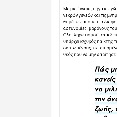
Με μια έννοια, πήγα κι εγώ
νεκρών γενεών και τις μνή
θυμάτων από τα πιο διαφο
αστυνομίες, βαρόνους του
Ολοκληρωτισμού, «απελευθ
υπάρχει ισχυρός παίκτης τ
σκοτωμένους, εκτοπισμένο
θεός που να μην απαίτησε 
Πώς μπ
κανείς
να μιλ
την άν
ζωής, 