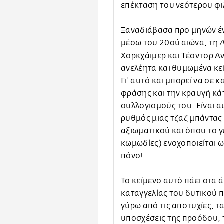
επέκταση του νεότερου φι
Ξαναδιάβασα προ μηνών έν
μέσω του 20ού αιώνα, τη
Δ
Χορκχάιμερ και Τέοντορ Αντ
ανελέητα και θυμωμένα κε
Γι' αυτό και μπορεί να σε
φράσης και την κραυγή κά
συλλογισμούς του. Είναι α
ρυθμός μιας τζαζ μπάντας 
αξιωματικού και όπου το γ
κωμωδίες) ενοχοποιείται 
πόνο!
Το κείμενο αυτό πάει στα 
καταγγελίας του δυτικού π
γύρω από τις αποτυχίες, τ
υποσχέσεις της προόδου, 