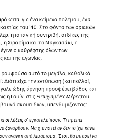
ρόκειται για ένα κείμενο πολέμου, ένα
καετίας του '40. Στο φόντο των οριακών
ερ, η ισπανική συντριβή, οι δίκες της
, η Χιροσίμα και το Ναγκασάκι, η
 έγινε ο καθρέφτης όλων των
 και της αγωνίας.
το ρουφούσα αυτό το μεγάλο, καθολικό
; Διότι είχα την εντύπωση (και πολλοί,
μεγαλειώδης άρνηση προσφέρει βάθος και
ς η Γουίνι στις
του
Ευτυχισμένες Μέρες
 βουνό σκουπιδιών, υπενθυμίζοντας:
ι οι λέξεις σ' εγκαταλείπουν. Τι πρέπει
α ξανάρθουν; Να χτενιστεί αν δεν το 'χει κάνει
έχουν ανάγκη από λιμάρισμα. Έτσι, θα μπορεί να