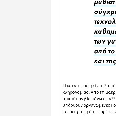
μυθιστ
σύγχρο
τεχνολ
καθημε
των γυ
από το
και τη
Η καταστροφή είναι, λοιπό
κληρονομιάς. Από τη μακρ
ασκούσαν βία πάνω σε άλλ
υπάρξουν οργανωμένες κοι
καταστροφή όμως πρέπει ν