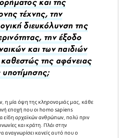
ορήματος και της
νης τέχνης, την
ογική διευκόλυνση της
ρινότητας, την έξοδο
ναικών και των παιδιών
 καθεστώς της αφάνειας
ς υποτίμησης;
ν, η μία όψη της κληρονομιάς μας, κάθε
ινή εποχή που οι homo sapiens
α είδη αρχαϊκών ανθρώπων, πολύ πριν
νωνίες και κράτη. Πλάι στην
α αναγνωρίσει κανείς αυτό που ο