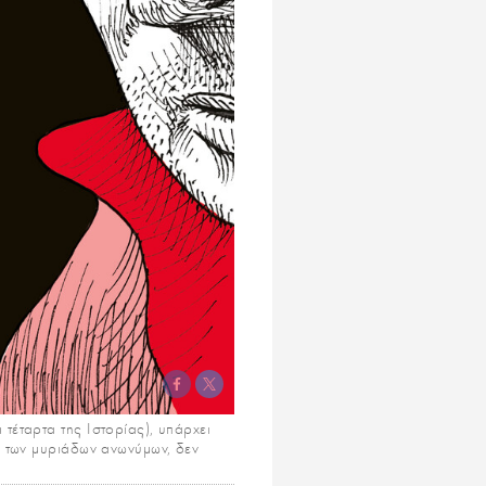
τέταρτα της Ιστορίας), υπάρχει
, των μυριάδων ανωνύμων, δεν