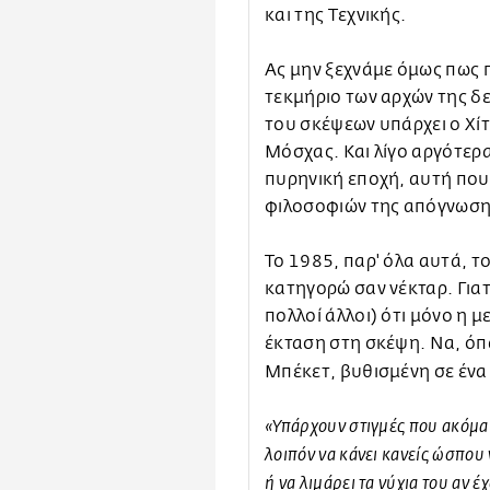
και της Τεχνικής.
Ας μην ξεχνάμε όμως πως π
τεκμήριο των αρχών της δε
του σκέψεων υπάρχει ο Χίτλ
Μόσχας. Και λίγο αργότερα
πυρηνική εποχή, αυτή που
φιλοσοφιών της απόγνωσης
Το 1985, παρ' όλα αυτά, 
κατηγορώ σαν νέκταρ. Γιατί
πολλοί άλλοι) ότι μόνο η 
έκταση στη σκέψη. Να, όπω
Μπέκετ, βυθισμένη σε ένα
«Υπάρχουν στιγμές που ακόμα κ
λοιπόν να κάνει κανείς ώσπου ν
ή να λιμάρει τα νύχια του αν 