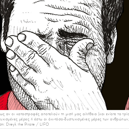
αν οι καταστροφές αποτελούν τη μισή μας αλήθεια (και ενίοτε τα τρία 
τυχισμένες μέρες ή έστω οι όχι-τόσο-δυστυχισμένες μέρες των ανθρώπων
η: Dreyk the Pirate / LIFO