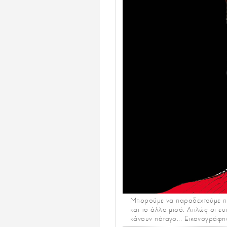
Mπορούμε να παραδεχτούμε πως 
και το άλλο μισό. Απλώς οι ευ
κάνουν πάταγο... Eικονογράφησ