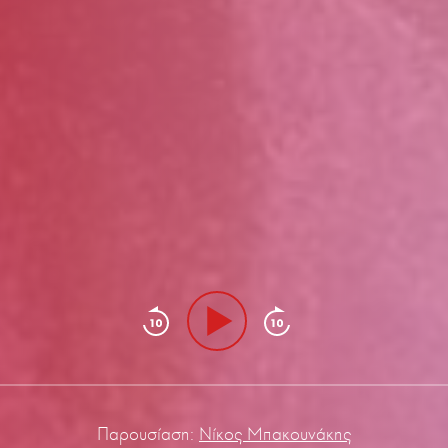
Παρουσίαση:
Νίκος Μπακουνάκης