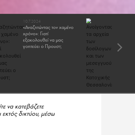
10.7.2024
22.12.20
«Αναζητώντας τον χαμένο
Οι «παρ
χρόνο»: Γιατί
πλουτίσα
εξακολουθεί να μας
κατοχικ
γοητεύει ο Προυστ;
Θεσσαλ
ίτε να κατεβάζετε
ι εκτός δικτύου, μέσω