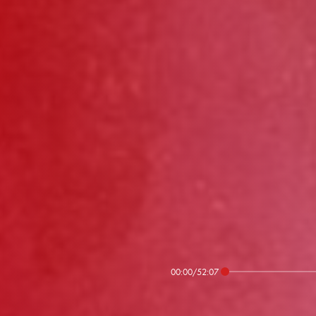
00:00
/
52:07