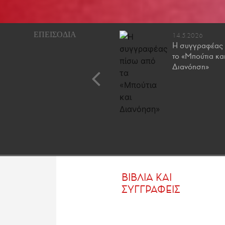
25.7.2023
14.5.2026
Ποια βιβλία θα πάρω
Η συγγραφέας 
μαζί μου τον Αύγουστο;
τo «Μπούτια κα
Διανόηση»
ΒΙΒΛΙΑ ΚΑΙ
ΣΥΓΓΡΑΦΕΙΣ