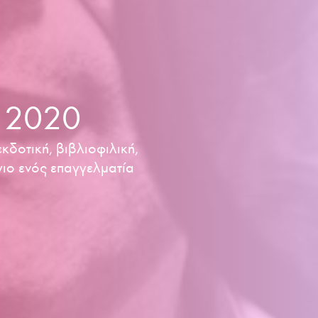
υ 2020
κδοτική, βιβλιοφιλική,
γιο ενός επαγγελματία