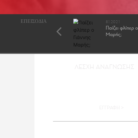
11.12.2020
8.1.2021
Αθήνα, η επιτυχημένη
Παίζει φλίπερ ο
πόλη
Μαρής;
ΛΕΣΧΗ ΑΝΑΓΝΩΣΗΣ
ΕΓΓΡΑΦΗ >