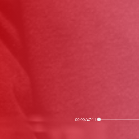
00:00
/
47:11