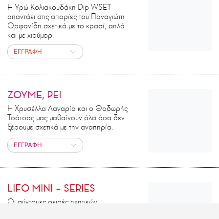
Η Υρώ Κολιακουδάκη Dip WSET
απαντάει στις απορίες του Παναγιώτη
Ορφανίδη σχετικά με το κρασί, απλά
και με χιούμορ.
ΕΓΓΡΑΦΗ
ΖΟΥΜΕ, ΡΕ!
Η Χρυσέλλα Λαγαρία και ο Θοδωρής
Τσάτσος μας μαθαίνουν όλα όσα δεν
ξέρουμε σχετικά με την αναπηρία.
ΕΓΓΡΑΦΗ
LIFO MINI – SERIES
Οι σύντομες σειρές ηχητικών
ντοκιμαντέρ του LiFO.GR