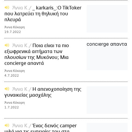
Άννα Κ.
_ karkaris_:Ο TikToker
που λατρεύει τη θηλυκή του
πλευρά
Άννα Κόκορη
19.7.2022
Άννα Κ.
Ποια είναι τα πιο
εξωφρενικά αιτήματα των
πλουσίων της Μυκόνου; Μια
concierge απαντά
Άννα Κόκορη
4.7.2022
Άννα Κ.
Η απενοχοποίηση της
γυναικείας μασχάλης
Άννα Κόκορη
1.7.2022
Άννα Κ.
Ένας δεινός camper
μιλά για τις εμπειρίες του στα