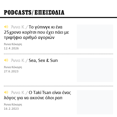
PODCASTS/ΕΠΕΙΣΟΔΙΑ
Άννα Κ.
Tο γύπινγκ κι ένα
25χρονο κορίτσι που έχει πάει με
τριψήφιο αριθμό αγοριών
Άννα Κόκορη
12.4.2026
Άννα Κ.
Sea, Sex & Sun
Άννα Κόκορη
27.6.2023
Άννα Κ.
Ο Τaki Tsan είναι ένας
λόγος για να ακούνε όλοι ραπ
Άννα Κόκορη
16.2.2023