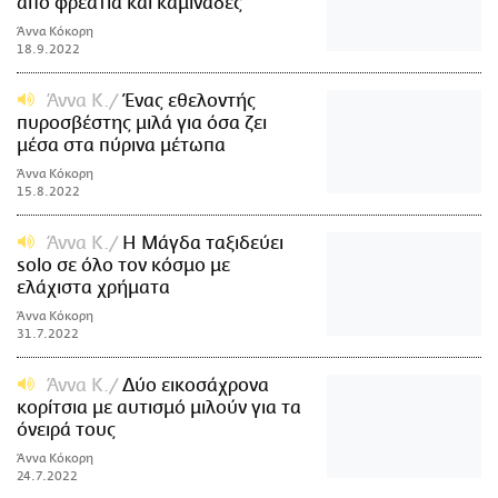
από φρεάτια και καμινάδες
Άννα Κόκορη
18.9.2022
Άννα Κ.
Ένας εθελοντής
πυροσβέστης μιλά για όσα ζει
μέσα στα πύρινα μέτωπα
Άννα Κόκορη
15.8.2022
Άννα Κ.
Η Μάγδα ταξιδεύει
solo σε όλο τον κόσμο με
ελάχιστα χρήματα
Άννα Κόκορη
31.7.2022
Άννα Κ.
Δύο εικοσάχρονα
κορίτσια με αυτισμό μιλούν για τα
όνειρά τους
Άννα Κόκορη
24.7.2022