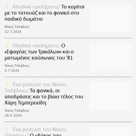
Αληθινά εγκλήματα
Το κορίτσι
με το τατουάζ και το φονικό στο
παιδικό δωμάτιο
Νίκος Τσέφλιος
12.7.2026
Αληθινά εγκλήματα
Ο
«Σφαγέας των Τρικάλων» και ο
ματωμένος καύσωνας του ’81
Νίκος Τσέφλιος
5.7.2026
Ένα podcast του Νίκου
Τσέφλιου
Τα φονικά, οι
αποδράσεις και το βίαιο τέλος του
Χάρη Τεμπερεκίδη
Νίκος Τσέφλιος
28.6.2026
Ένα podcast του Νίκου
Τσέφλιου
Ο «Λύκος του