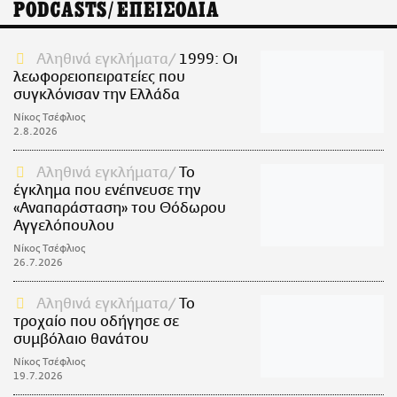
PODCASTS/ΕΠΕΙΣΟΔΙΑ
Αληθινά εγκλήματα
1999: Οι
λεωφορειοπειρατείες που
συγκλόνισαν την Ελλάδα
Νίκος Τσέφλιος
2.8.2026
Αληθινά εγκλήματα
Το
έγκλημα που ενέπνευσε την
«Αναπαράσταση» του Θόδωρου
Αγγελόπουλου
Νίκος Τσέφλιος
26.7.2026
Αληθινά εγκλήματα
Το
τροχαίο που οδήγησε σε
συμβόλαιο θανάτου
Νίκος Τσέφλιος
19.7.2026