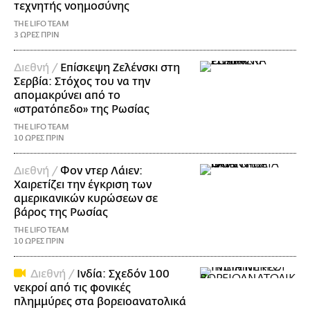
τεχνητής νοημοσύνης
THE LIFO TEAM
3 ΩΡΕΣ ΠΡΙΝ
Διεθνή /
Επίσκεψη Ζελένσκι στη
Σερβία: Στόχος του να την
απομακρύνει από το
«στρατόπεδο» της Ρωσίας
THE LIFO TEAM
10 ΩΡΕΣ ΠΡΙΝ
Διεθνή /
Φον ντερ Λάιεν:
Χαιρετίζει την έγκριση των
αμερικανικών κυρώσεων σε
βάρος της Ρωσίας
THE LIFO TEAM
10 ΩΡΕΣ ΠΡΙΝ
Διεθνή /
Ινδία: Σχεδόν 100
νεκροί από τις φονικές
πλημμύρες στα βορειοανατολικά