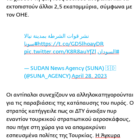
εκτοπιστούν άλλοι 2,5 εκατομμύρια, σύμφωνα με
τον ΟΗΕ.
نشر قوات الشرطة بمدينة نيالا
#سونا
https://t.co/GD5lhoayDR
pic.twitter.com/K8R8auYfZl
#السودان
— SUDAN News Agency (SUNA) 🇸🇩
(@SUNA_AGENCY)
April 28, 2023
Οι αντίπαλοι συνεχίζουν να αλληλοκατηγορούνται
για τις παραβιάσεις της κατάπαυσης του πυρός. Ο
στρατός κατήγγειλε πως οι ΔΤΥ άνοιξαν πυρ
εναντίον τουρκικού στρατιωτικού αεροσκάφους,
που πήγε στη χώρα για να απομακρύνει
εσπευσμένα πολίτες της Τουρκίας.
Η Άγκυρα