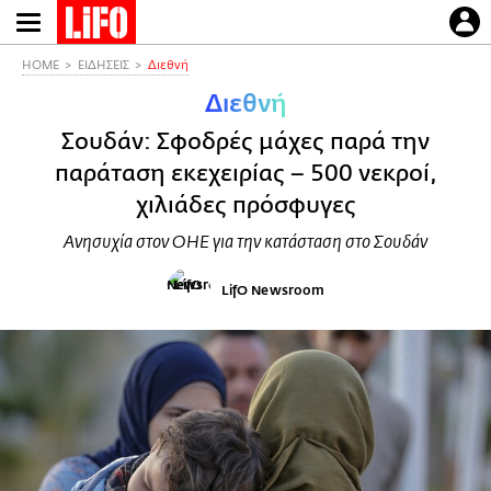
Παράκαμψη
προς
το
HOME
ΕΙΔΗΣΕΙΣ
Διεθνή
κυρίως
Διεθνή
περιεχόμενο
Σουδάν: Σφοδρές μάχες παρά την
παράταση εκεχειρίας – 500 νεκροί,
χιλιάδες πρόσφυγες
Ανησυχία στον ΟΗΕ για την κατάσταση στο Σουδάν
LifO Newsroom