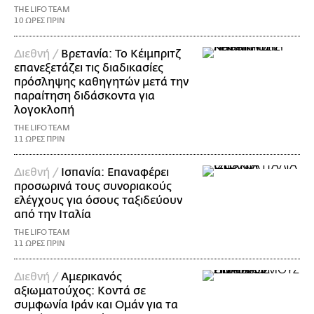
THE LIFO TEAM
10 ΩΡΕΣ ΠΡΙΝ
Διεθνή /
Βρετανία: Το Κέιμπριτζ
επανεξετάζει τις διαδικασίες
πρόσληψης καθηγητών μετά την
παραίτηση διδάσκοντα για
λογοκλοπή
THE LIFO TEAM
11 ΩΡΕΣ ΠΡΙΝ
Διεθνή /
Ισπανία: Επαναφέρει
προσωρινά τους συνοριακούς
ελέγχους για όσους ταξιδεύουν
από την Ιταλία
THE LIFO TEAM
11 ΩΡΕΣ ΠΡΙΝ
Διεθνή /
Αμερικανός
αξιωματούχος: Κοντά σε
συμφωνία Ιράν και Ομάν για τα