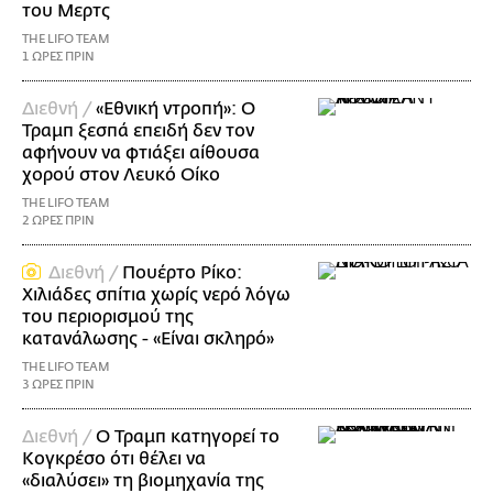
του Μερτς
THE LIFO TEAM
1 ΩΡΕΣ ΠΡΙΝ
Διεθνή /
«Εθνική ντροπή»: Ο
Τραμπ ξεσπά επειδή δεν τον
αφήνουν να φτιάξει αίθουσα
χορού στον Λευκό Οίκο
THE LIFO TEAM
2 ΩΡΕΣ ΠΡΙΝ
Διεθνή /
Πουέρτο Ρίκο:
Χιλιάδες σπίτια χωρίς νερό λόγω
του περιορισμού της
κατανάλωσης - «Είναι σκληρό»
THE LIFO TEAM
3 ΩΡΕΣ ΠΡΙΝ
Διεθνή /
Ο Τραμπ κατηγορεί το
Κογκρέσο ότι θέλει να
«διαλύσει» τη βιομηχανία της