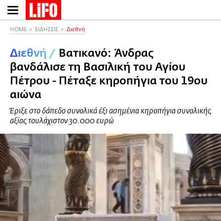
Παράκαμψη
προς
το
HOME
ΕΙΔΗΣΕΙΣ
Διεθνή
κυρίως
Διεθνή
/
Βατικανό: Άνδρας
περιεχόμενο
βανδάλισε τη Βασιλική του Αγίου
Πέτρου - Πέταξε κηροπήγια του 19ου
αιώνα
Έριξε στο δάπεδο συνολικά έξι ασημένια κηροπήγια συνολικής
αξίας τουλάχιστον 30.000 ευρώ