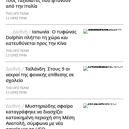
τους ταξιδιώτες που φτάνουν
από την Ιταλία
THE LIFO TEAM
11 ΩΡΕΣ ΠΡΙΝ
Διεθνή /
Ιαπωνία: Ο τυφώνας
Dolphin πλήττει τη χώρα και
κατευθύνεται προς την Κίνα
THE LIFO TEAM
13 ΩΡΕΣ ΠΡΙΝ
Διεθνή /
Ταϊλάνδη: Στους 9 οι
νεκροί της φονικής επίθεσης σε
σχολείο
THE LIFO TEAM
13 ΩΡΕΣ ΠΡΙΝ
Διεθνή /
Μυστηριώδης σφαίρα
καταγράφηκε να διασχίζει
κατοικημένη περιοχή στη Μέση
Ανατολή, σύμφωνα με νέα