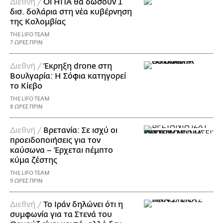
Διεθνή /
Οι ΗΠΑ θα δώσουν 1
δισ. δολάρια στη νέα κυβέρνηση
της Κολομβίας
THE LIFO TEAM
7 ΩΡΕΣ ΠΡΙΝ
Διεθνή /
Έκρηξη drone στη
Βουλγαρία: Η Σόφια κατηγορεί
το Κίεβο
THE LIFO TEAM
8 ΩΡΕΣ ΠΡΙΝ
Διεθνή /
Βρετανία: Σε ισχύ οι
προειδοποιήσεις για τον
καύσωνα – Έρχεται πέμπτο
κύμα ζέστης
THE LIFO TEAM
9 ΩΡΕΣ ΠΡΙΝ
Διεθνή /
Το Ιράν δηλώνει ότι η
συμφωνία για τα Στενά του