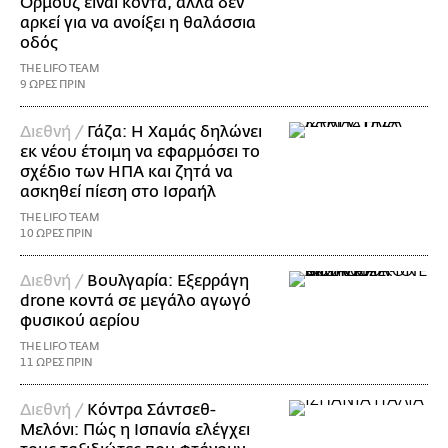
Ορμούζ είναι κοντά, αλλά δεν
αρκεί για να ανοίξει η θαλάσσια
οδός
THE LIFO TEAM
9 ΩΡΕΣ ΠΡΙΝ
Διεθνή /
Γάζα: Η Χαμάς δηλώνει
εκ νέου έτοιμη να εφαρμόσει το
σχέδιο των ΗΠΑ και ζητά να
ασκηθεί πίεση στο Ισραήλ
THE LIFO TEAM
10 ΩΡΕΣ ΠΡΙΝ
Διεθνή /
Βουλγαρία: Εξερράγη
drone κοντά σε μεγάλο αγωγό
φυσικού αερίου
THE LIFO TEAM
11 ΩΡΕΣ ΠΡΙΝ
Διεθνή /
Κόντρα Σάντσεθ-
Μελόνι: Πώς η Ισπανία ελέγχει