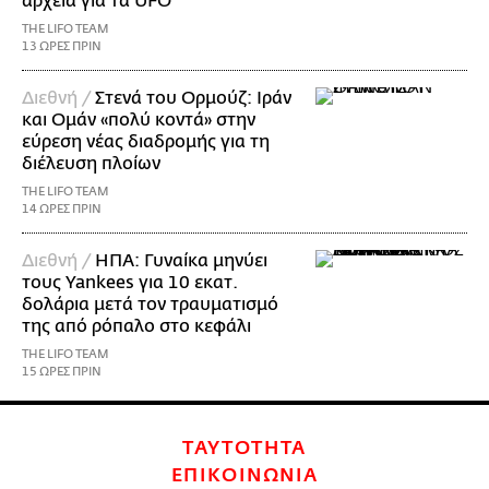
αρχεία για τα UFO
THE LIFO TEAM
13 ΩΡΕΣ ΠΡΙΝ
Διεθνή /
Στενά του Ορμούζ: Ιράν
και Ομάν «πολύ κοντά» στην
εύρεση νέας διαδρομής για τη
διέλευση πλοίων
THE LIFO TEAM
14 ΩΡΕΣ ΠΡΙΝ
Διεθνή /
ΗΠΑ: Γυναίκα μηνύει
τους Yankees για 10 εκατ.
δολάρια μετά τον τραυματισμό
της από ρόπαλο στο κεφάλι
THE LIFO TEAM
15 ΩΡΕΣ ΠΡΙΝ
ΤΑΥΤΟΤΗΤΑ
ΕΠΙΚΟΙΝΩΝΙΑ