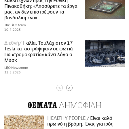
καλλιτεχνών προς την Εθνική
Πινακοθήκη: «Αποσύρετε τα έργα
μας, αν δεν επιστρέψουν τα
βανδαλισμένα»
The LiFO team
10.4.2025
Διεθνή
Ιταλία: Τουλάχιστον 17
Tesla καταστράφηκαν σε φωτιά -
Για «τρομοκρατία» κάνει λόγο ο
Μασκ
LifO Newsroom
31.3.2025
<
>
ΔΗΜΟΦΙΛΗ
ΘΕΜΑΤΑ
HEALTHY PEOPLE
Είναι καλό
πρωινό η βρόμη; Ένας γιατρός