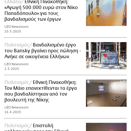
Ελλάδα
Εθνική Πινακοθήκη:
«Αγωγή 500.000 ευρώ στον Νίκο
Παπαδόπουλο» για τους
βανδαλισμούς των έργων
LifO Newsroom
10.5.2025
Πολιτισμός
Bανδαλισμένο έργο
του Bansky βγαίνει προς πώληση -
Ανήκε σε οικογένεια Ελλήνων
LifO Newsroom
2.5.2025
Πολιτισμός
Εθνική Πινακοθήκη:
Τον Μάιο επανεκτίθενται τα έργα
που βανδαλίστηκαν από τον
βουλευτή της Νίκης
LifO Newsroom
16.4.2025
Πολιτισμός
Επιστολή