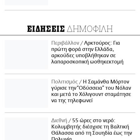
ΔΗΜΟΦΙΛΗ
ΕΙΔΗΣΕΙΣ
Περιβάλλον
Αρκτούρος: Για
πρώτη φορά στην Ελλάδα,
αρκούδες υποβλήθηκαν σε
λαπαροσκοπική ωοθηκεκτομή
Πολιτισμός
Η Σαμάνθα Μόρτον
γύρισε την “Οδύσσεια” του Νόλαν
και μετά το Χόλιγουντ σταμάτησε
να της τηλεφωνεί
Διεθνή
55 ώρες στο νερό:
Κολυμβητής διέσχισε τη Βαλτική
Θάλασσα από τη Σουηδία έως την
Πολωνία