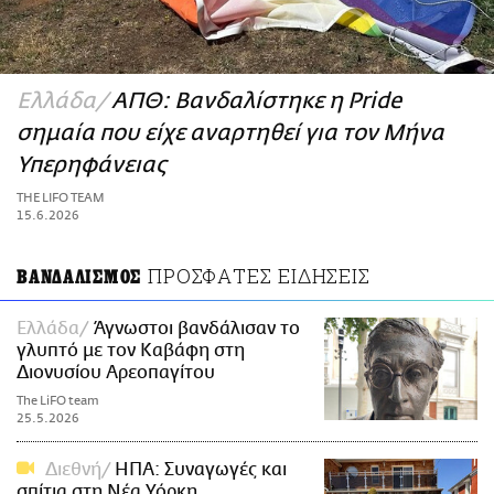
ΑΜΠΑ
PRINT
Ελλάδα
ΑΠΘ: Βανδαλίστηκε η Pride
σημαία που είχε αναρτηθεί για τον Μήνα
Υπερηφάνειας
THE LIFO TEAM
15.6.2026
ΠΡΟΣΦΑΤΕΣ ΕΙΔΗΣΕΙΣ
ΒΑΝΔΑΛΙΣΜΟΣ
Ελλάδα
Άγνωστοι βανδάλισαν το
γλυπτό με τον Καβάφη στη
Διονυσίου Αρεοπαγίτου
The LiFO team
25.5.2026
Διεθνή
ΗΠΑ: Συναγωγές και
σπίτια στη Νέα Υόρκη