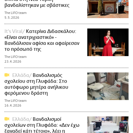
βανδαλίστηκαν με σβάστικες
The LiFO team
5.5.2026
It's Viral
Κατερίνα Διδασκάλου:
«Είναι ανατριχιαστικό» -
Βανδάλισαν αφίσα και αφαίρεσαν
το πρόσωπό της
The LiFO team
23.4.2026
Ελλάδα
Βανδαλισμός
σχολείου στη Γλυφάδα: Στο
αυτόφωρο μητέρα ανήλικου
φερόμενου δράστη
The LiFO team
16.4.2026
Ελλάδα
Βανδαλισμοί
σχολείων στη Γλυφάδα: «Δεν έχω
ξαναδεί κάτι τέτοιο», λέει η