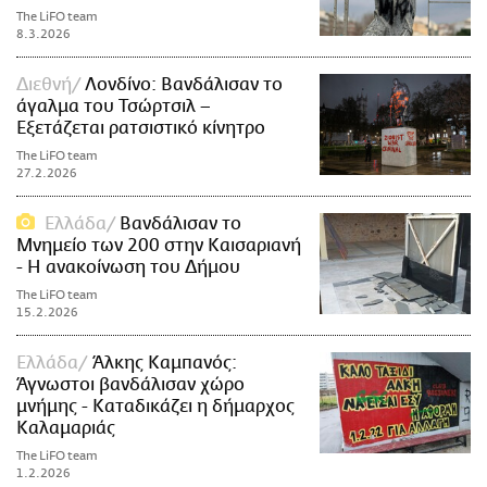
The LiFO team
8.3.2026
Διεθνή
Λονδίνο: Βανδάλισαν το
άγαλμα του Τσώρτσιλ –
Εξετάζεται ρατσιστικό κίνητρο
The LiFO team
27.2.2026
Ελλάδα
Βανδάλισαν το
Μνημείο των 200 στην Καισαριανή
- Η ανακοίνωση του Δήμου
The LiFO team
15.2.2026
Ελλάδα
Άλκης Καμπανός:
Άγνωστοι βανδάλισαν χώρο
μνήμης - Καταδικάζει η δήμαρχος
Καλαμαριάς
The LiFO team
1.2.2026