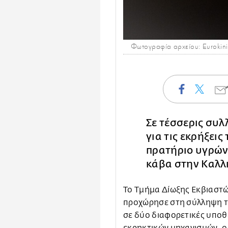
Φωτογραφία αρχείου: Eurokini
Σε τέσσερις συ
για τις εκρήξει
πρατήριο υγρών 
κάβα στην Καλλ
To Τμήμα Δίωξης Εκβιαστώ
προχώρησε στη σύλληψη τ
σε δύο διαφορετικές υποθ