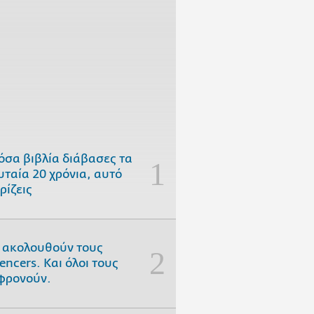
όσα βιβλία διάβασες τα
υταία 20 χρόνια, αυτό
ρίζεις
 ακολουθούν τους
uencers. Και όλοι τους
φρονούν.