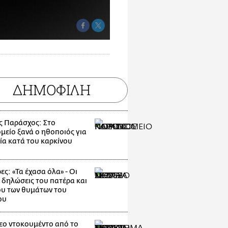
ΔΗΜΟΦΙΛΗ
ς Παράσχος: Στο
μείο ξανά ο ηθοποιός για
ία κατά του καρκίνου
ες: «Τα έχασα όλα» - Οι
 δηλώσεις του πατέρα και
υ των θυμάτων του
ου
εο ντοκουμέντο από το