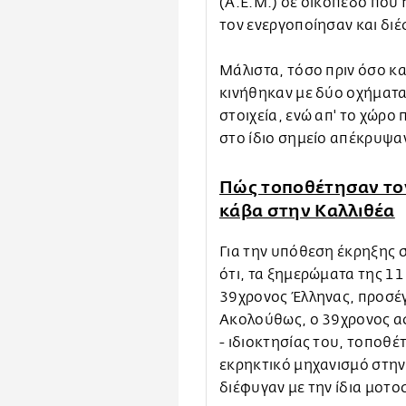
(Α.Ε.Μ.) σε οικόπεδο που 
τον ενεργοποίησαν και διέ
Μάλιστα, τόσο πριν όσο κα
κινήθηκαν με δύο οχήματα
στοιχεία, ενώ απ' το χώρο
στο ίδιο σημείο απέκρυψαν
Πώς τοποθέτησαν το
κάβα στην Καλλιθέα
Για την υπόθεση έκρηξης 
ότι, τα ξημερώματα της 1
39χρονος Έλληνας, προσέγ
Ακολούθως, ο 39χρονος α
- ιδιοκτησίας του, τοποθέ
εκρηκτικό μηχανισμό στην 
διέφυγαν με την ίδια μοτο