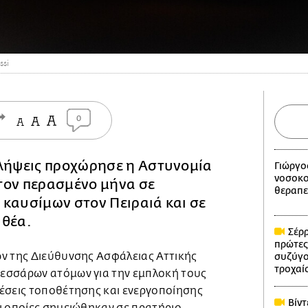
ssi
0
λλήψεις προχώρησε η Αστυνομία
Γιώργο
νοσοκο
ς τον περασμένο μήνα σε
θεραπε
καυσίμων στον Πειραιά και σε
ιθέα.
Σέρρ
πρώτες
ν της Διεύθυνσης Ασφάλειας Αττικής
συζύγο
τροχαί
εσσάρων ατόμων για την εμπλοκή τους
έσεις τοποθέτησης και ενεργοποίησης
Βίντ