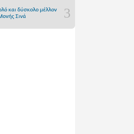
ολό και δύσκολο μέλλον
Μονής Σινά