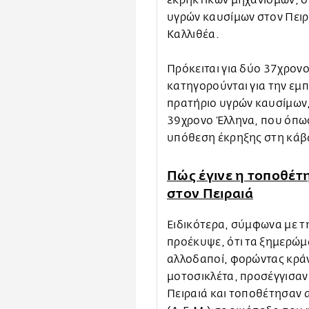
εκρηκτικών μηχανισμών, ο
υγρών καυσίμων στον Πειρ
Καλλιθέα.
Πρόκειται για δύο 37χρονο
κατηγορούνται για την εμ
πρατήριο υγρών καυσίμων,
39χρονο Έλληνα, που όπως
υπόθεση έκρηξης στη κάβ
Πώς έγινε η τοποθέτ
στον Πειραιά
Ειδικότερα, σύμφωνα με τ
προέκυψε, ότι τα ξημερώμ
αλλοδαποί, φορώντας κράν
μοτοσικλέτα, προσέγγισαν
Πειραιά και τοποθέτησαν 