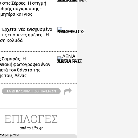
 στις Σέρρες: Η στιγμή
οδρής σύγκρουσης -
μητέρα και γιος
: Έρχεται νέο ενισχυσμένο
 τις επόμενες ημέρες - Η
ηση Κολυδά
 Σαμαράς: Η
νειακή φωτογραφία έναν
μετά τον θάνατο της
ς του, Λένας
ΤΑ ΔΗΜΟΦΙΛΗ 30 ΗΜΕΡΩΝ
ΕΠΙΛΟΓΕΣ
από το Lifo.gr