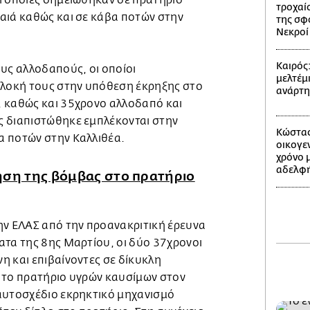
ι οποίες σημειώθηκαν σε πρατήριο
τροχαίο
αιά καθώς και σε κάβα ποτών στην
της σφ
Νεκροί 
Καιρός
υς αλλοδαπούς, οι οποίοι
μελτέμι
πλοκή τους στην υπόθεση έκρηξης στο
ανάρτ
 καθώς και 35χρονο αλλοδαπό και
 διαπιστώθηκε εμπλέκονται στην
Κώστας
α ποτών στην Καλλιθέα.
οικογε
χρόνο 
αδελφή
ηση της βόμβας στο πρατήριο
ην ΕΛΑΣ από την προανακριτική έρευνα
ατα της 8ης Μαρτίου, οι δύο 37χρονοι
η και επιβαίνοντες σε δίκυκλη
 το πρατήριο υγρών καυσίμων στον
αυτοσχέδιο εκρηκτικό μηχανισμό