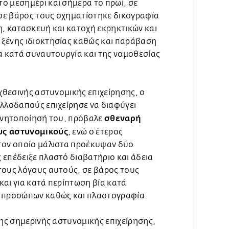
ο μεσημέρι και σήμερα το πρωί, σε
 σε βάρος τους σχηματίστηκε δικογραφία
η, κατασκευή και κατοχή εκρηκτικών και
ξένης ιδιοκτησίας καθώς και παράβαση
λα κατά συναυτουργία και της νομοθεσίας
 χθεσινής αστυνομικής επιχείρησης, ο
αλλοδαπούς επιχείρησε να διαφύγει
σθεναρή
κινητοποίησή του, πρόβαλε
υς αστυνομικούς
, ενώ ο έτερος
τον οποίο μάλιστα προέκυψαν δύο
 επέδειξε πλαστό διαβατήριο και άδεια
τους λόγους αυτούς, σε βάρος τους
και για κατά περίπτωση βία κατά
ν προσώπων καθώς και πλαστογραφία.
της σημερινής αστυνομικής επιχείρησης,