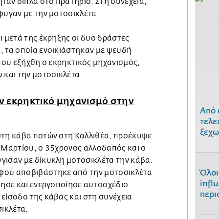
ήταν δίπλα στο πρατήριο. Στη συνέχεια,
φυγαν με την μοτοσικλέτα.
ι μετά της έκρηξης οι δυο δράστες
, τα οποία ενοικιάστηκαν με ψευδή
 που εξήχθη ο εκρηκτικός μηχανισμός,
 και την μοτοσικλέτα.
ν εκρηκτικό μηχανισμό στην
Από 
τελε
ξεχω
στη κάβα ποτών στη Καλλιθέα, προέκυψε
1 Μαρτίου, ο 35χρονος αλλοδαπός και ο
γισαν με δίκυκλη μοτοσικλέτα την κάβα.
φού αποβιβάστηκε από την μοτοσικλέτα
Όλοι
infl
τησε και ενεργοποίησε αυτοσχέδιο
περι
είσοδο της κάβας και στη συνέχεια
σικλέτα.