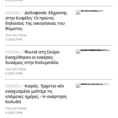
4 ΩΡΕΣ ΠΡΙΝ
Ελλάδα /
Δολοφονία 38χρονης
στην Κυψέλη: Οι πρώτες
δηλώσεις της οικογένειας του
θύματος
THE LIFO TEAM
5 ΩΡΕΣ ΠΡΙΝ
Ελλάδα /
Φωτιά στη Σκύρο:
Ενισχύθηκαν οι εναέριες
δυνάμεις στην Κολυμπάδα
THE LIFO TEAM
6 ΩΡΕΣ ΠΡΙΝ
Ελλάδα /
Καιρός: Έρχεται νέο
ενισχυσμένο μελτέμι τις
επόμενες ημέρες - Η ανάρτηση
Κολυδά
THE LIFO TEAM
6 ΩΡΕΣ ΠΡΙΝ