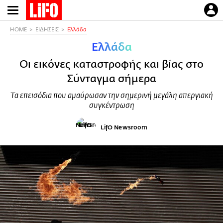
Παράκαμψη
προς
το
HOME
ΕΙΔΗΣΕΙΣ
Ελλάδα
κυρίως
Ελλάδα
περιεχόμενο
Οι εικόνες καταστροφής και βίας στο
Σύνταγμα σήμερα
Τα επεισόδια που αμαύρωσαν την σημερινή μεγάλη απεργιακή
συγκέντρωση
LifO Newsroom