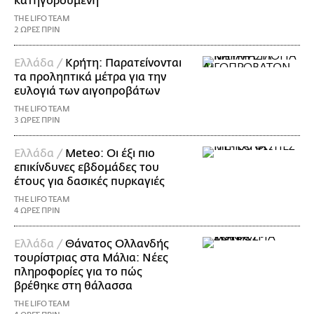
κατηγορούμενη
THE LIFO TEAM
2 ΩΡΕΣ ΠΡΙΝ
Ελλάδα /
Κρήτη: Παρατείνονται
τα προληπτικά μέτρα για την
ευλογιά των αιγοπροβάτων
THE LIFO TEAM
3 ΩΡΕΣ ΠΡΙΝ
Ελλάδα /
Meteo: Οι έξι πιο
επικίνδυνες εβδομάδες του
έτους για δασικές πυρκαγιές
THE LIFO TEAM
4 ΩΡΕΣ ΠΡΙΝ
Ελλάδα /
Θάνατος Ολλανδής
τουρίστριας στα Μάλια: Νέες
πληροφορίες για το πώς
βρέθηκε στη θάλασσα
THE LIFO TEAM