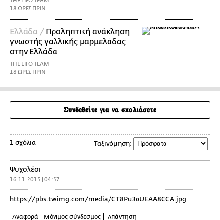
THE LIFO TEAM
18 ΩΡΕΣ ΠΡΙΝ
Ελλάδα /
Προληπτική ανάκληση
γνωστής γαλλικής μαρμελάδας
στην Ελλάδα
THE LIFO TEAM
18 ΩΡΕΣ ΠΡΙΝ
Συνδεθείτε για να σχολιάσετε
1 σχόλια
Ταξινόμηση:
Ψυχολέσι
16.11.2015 | 04:57
https://pbs.twimg.com/media/CT8Pu3oUEAA8CCA.jpg
Αναφορά
Μόνιμος σύνδεσμος
Απάντηση