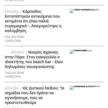
43 ΛΕΠΤΑ ΠΡΙΝ
Ελλάδα /
Κάρπαθος:
Εντοπίστηκαν αντικείμενα που
εκτιμάται ότι είναι παλιά
πυρομαχικά – Απαγορεύτηκε η
κολύμβηση
THE LIFO TEAM
2 ΩΡΕΣ ΠΡΙΝ
Ελλάδα /
Νεκρός 4χρονος
στην Πάρο: Στον εισαγγελέα ο
ιδιοκτήτης του beach bar - Είναι
δηλωμένος ναυαγοσώστης
THE LIFO TEAM
3 ΩΡΕΣ ΠΡΙΝ
Ελλάδα /
Ιός Δυτικού Νείλου: Τα
σημάδια που δεν πρέπει να
αγνοήσουμε, πώς να
προστατευθούμε