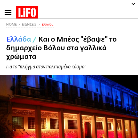
Παράκαμψη
προς
το
HOME
ΕΙΔΗΣΕΙΣ
Ελλάδα
κυρίως
Ελλάδα
/
Και ο Μπέος "έβαψε" το
περιεχόμενο
δημαρχείο Βόλου στα γαλλικά
χρώματα
Για το "πλήγμα στον πολιτισμένο κόσμο"