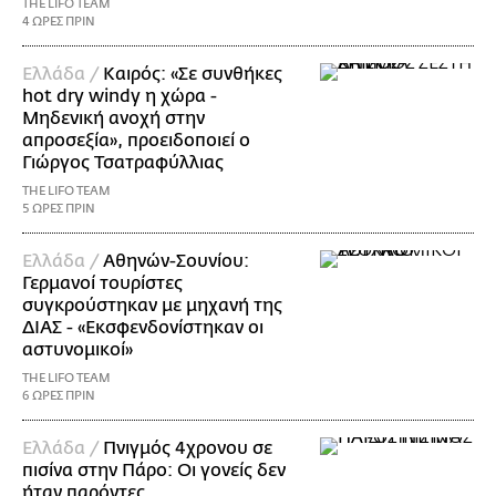
THE LIFO TEAM
4 ΩΡΕΣ ΠΡΙΝ
Ελλάδα /
Καιρός: «Σε συνθήκες
hot dry windy η χώρα -
Μηδενική ανοχή στην
απροσεξία», προειδοποιεί ο
Γιώργος Τσατραφύλλιας
THE LIFO TEAM
5 ΩΡΕΣ ΠΡΙΝ
Ελλάδα /
Αθηνών-Σουνίου:
Γερμανοί τουρίστες
συγκρούστηκαν με μηχανή της
ΔΙΑΣ - «Εκσφενδονίστηκαν οι
αστυνομικοί»
THE LIFO TEAM
6 ΩΡΕΣ ΠΡΙΝ
Ελλάδα /
Πνιγμός 4χρονου σε
πισίνα στην Πάρο: Οι γονείς δεν
ήταν παρόντες