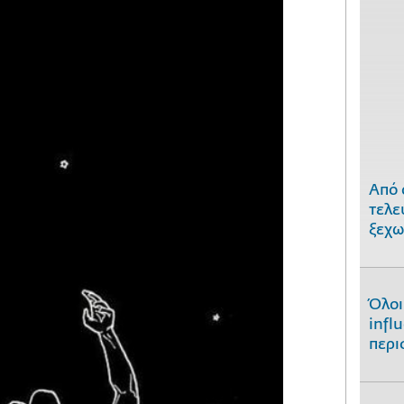
Από 
τελε
ξεχω
Όλοι
infl
περι