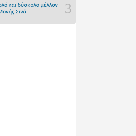
ολό και δύσκολο μέλλον
Μονής Σινά