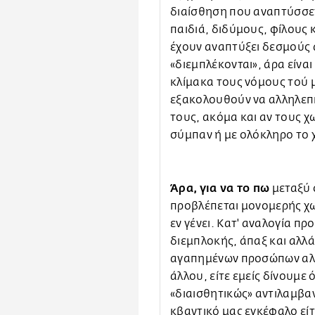
διαίσθηση που αναπτύσσετ
παιδιά, διδύμους, φίλους 
έχουν αναπτύξει δεσμούς 
«διεμπλέκονται», άρα είνα
κλίμακα τους νόμους τού 
εξακολουθούν να αλληλεπι
τους, ακόμα και αν τους χ
σύμπαν ή με ολόκληρο το 
Άρα, για να το πω
μεταξύ 
προβλέπεται μονομερής χωρ
εν γένει. Κατ' αναλογία π
διεμπλοκής, άπαξ και αλλά
αγαπημένων προσώπων αλλ
άλλου, είτε εμείς δίνουμε
«διαισθητικώς» αντιλαμβα
κβαντικό μας εγκέφαλο είτ