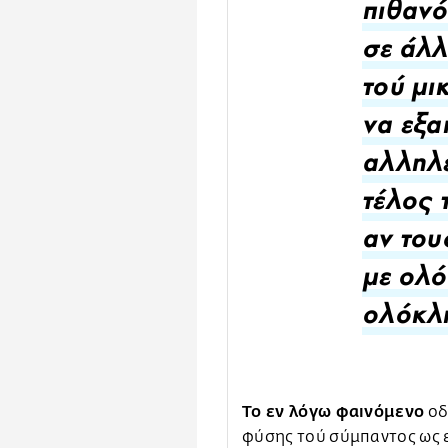
πιθανό
σε άλλ
τού μι
να εξ
αλληλε
τέλος 
αν του
με ολό
ολόκλη
Το εν λόγω φαινόμενο
οδ
φύσης τού σύμπαντος ως ε