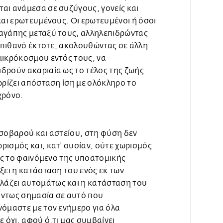
αι ανάμεσα σε συζύγους, γονείς και
και ερωτευμένους. Οι ερωτευμένοι ή όσοι
αγάπης μεταξύ τους, αλληλεπιδρώντας
ι πιθανό έκτοτε, ακολουθώντας σε άλλη
μικρόκοσμου εντός τους, να
δρούν ακαριαία ως το τέλος της ζωής
ωρίζει απόσταση ίση με ολόκληρο το
χρόνο.
σοβαρού και αστείου, στη φύση δεν
ισμός και, κατ' ουσίαν, ούτε χωρισμός
ρος το φαινόμενο της υποατομικής
ξει η κατάσταση του ενός εκ των
άζει αυτομάτως και η κατάσταση του
 όντως σημασία σε αυτό που
νόμαστε με τον ενήμερο για όλα
ε όχι, αφού ό,τι μας συμβαίνει