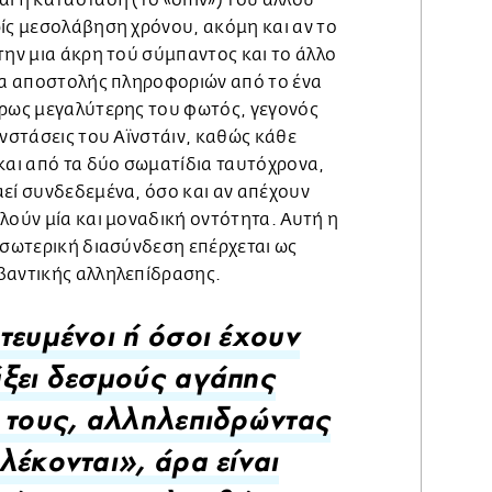
ι η κατάσταση (το «σπιν») του άλλου
ρίς μεσολάβηση χρόνου, ακόμη και αν το
την μια άκρη τού σύμπαντος και το άλλο
έμα αποστολής πληροφοριών από το ένα
ίρως μεγαλύτερης του φωτός, γεγονός
ενστάσεις του Αϊνστάιν, καθώς κάθε
και από τα δύο σωματίδια ταυτόχρονα,
αεί συνδεδεμένα, όσο και αν απέχουν
λούν μία και μοναδική οντότητα. Αυτή η
εσωτερική διασύνδεση επέρχεται ως
βαντικής αλληλεπίδρασης.
τευμένοι ή όσοι έχουν
ξει δεσμούς αγάπης
 τους, αλληλεπιδρώντας
λέκονται», άρα είναι