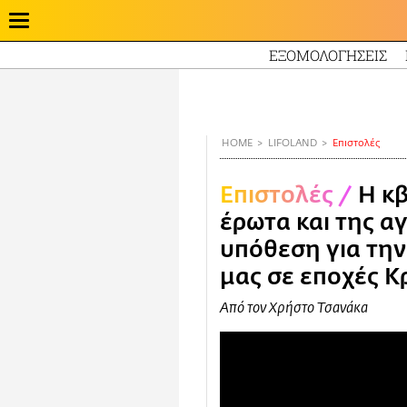
ΕΞΟΜΟΛΟΓΗΣΕΙΣ
Παράκαμψη
προς
το
κυρίως
HOME
LIFOLAND
Επιστολές
περιεχόμενο
Επιστολές
/
Η κ
έρωτα και της α
υπόθεση για την
μας σε εποχές Κ
Από τον Χρήστο Τσανάκα