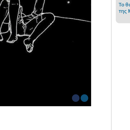
Το θ
της 