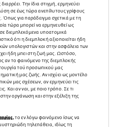
 διαρρέει. Την ίδια στιγμή, ερμηνεύει
 λύση σε έως τώρα ανεπίλυτους γρίφους
. Όπως για παράδειγμα σχετικά με τη
οία τώρα μπορεί να ερμηνευθεί ως
 σε διεμπλεκόμενα υποατομικά
ιστικό ότι η διεμπλοκή αξιοποιείται ήδη
κών υπολογιστών και στην ασφάλεια των
χει ήδη μπει στη ζωή μας. Ωστόσο,
ος αν το φαινόμενο της διεμπλοκής
ειτουργία τού προσωπικού μας
ηματική μας ζωής. Αν ισχύει ως μοντέλο
ικών μας σχέσεων, αν ερμηνεύει τις
. Και αν ναι, με ποιο τρόπο. Σε τι
ς στην οργάνωση και στην εξέλιξη της
πειρίας,
το εν λόγω φαινόμενο ίσως να
 μυστηριώδη τηλεπάθεια, ιδίως τη