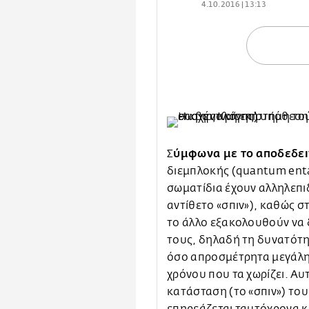
4.10.2016 | 13:13
ύμφωνα με το αποδεδε
Σ
διεμπλοκής (quantum ent
σωματίδια έχουν αλληλεπι
αντίθετο «σπιν»), καθώς σ
το άλλο εξακολουθούν να 
τους, δηλαδή τη δυνατότη
όσο απροσμέτρητα μεγάλη 
χρόνου που τα χωρίζει. Αυτ
κατάσταση (το «σπιν») του