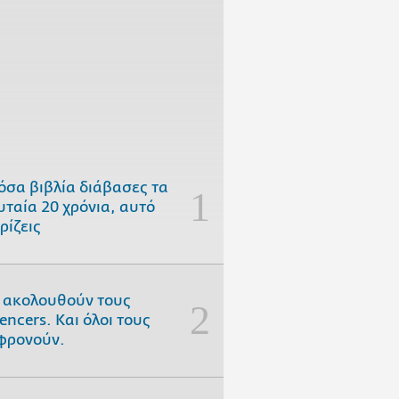
όσα βιβλία διάβασες τα
υταία 20 χρόνια, αυτό
ρίζεις
 ακολουθούν τους
uencers. Και όλοι τους
φρονούν.