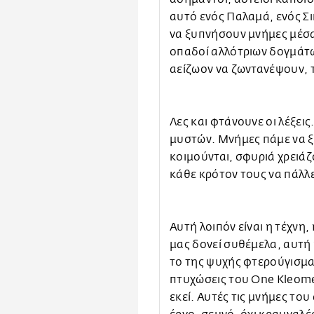
αυτό ενός Παλαμά, ενός Σικ
να ξυπνήσουν μνήμες μέσα
οπαδοί αλλότριων δογμάτω
αείζωον να ζωντανέψουν, τ
Λες και φτάνουνε οι λέξει
μυστών. Μνήμες πάμε να 
κοιμούνται, σφυριά χρειάζ
κάθε κρότον τους να πάλλε
Αυτή λοιπόν είναι η τέχνη,
μας δονεί συθέμελα, αυτή 
το της ψυχής φτερούγισμα.
πτυχώσεις του One Kleome
εκεί. Αυτές τις μνήμες το