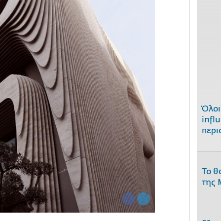
Όλοι
infl
περι
Το θ
της 