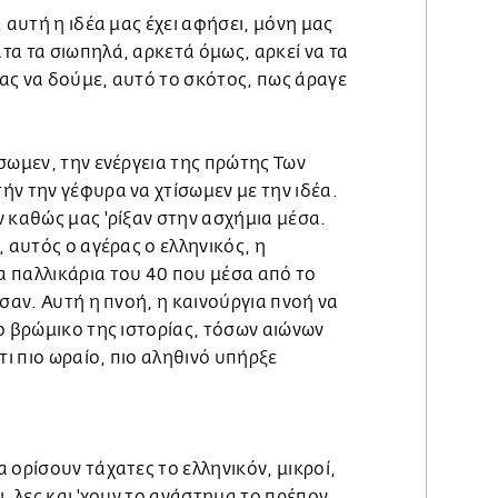
 αυτή η ιδέα μας έχει αφήσει, μόνη μας
τα τα σιωπηλά, αρκετά όμως, αρκεί να τα
ας να δούμε, αυτό το σκότος, πως άραγε
σωμεν, την ενέργεια της πρώτης Των
ν την γέφυρα να χτίσωμεν με την ιδέα.
 καθώς μας 'ρίξαν στην ασχήμια μέσα.
, αυτός ο αγέρας ο ελληνικός, η
 παλλικάρια του 40 που μέσα από το
ύσαν. Αυτή η πνοή, η καινούργια πνοή να
ο βρώμικο της ιστορίας, τόσων αιώνων
ι πιο ωραίο, πιο αληθινό υπήρξε
 ορίσουν τάχατες το ελληνικόν, μικροί,
, λες και 'χουν το ανάστημα το πρέπον,