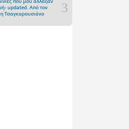
αινίες που μού άλλαξαν
ωή- updated. Aπό τον
η Τσαγκαρουσιάνο