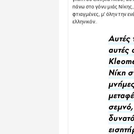
πάνω στο γόνυ μιάς Νίκης, 
φτιαγμένες, μ' όλην την ε
ελληνικόν.
Αυτές 
αυτές 
Kleome
Νίκη στ
μνήμες
μεταφέ
σεμνό,
δυνατό
εισητή