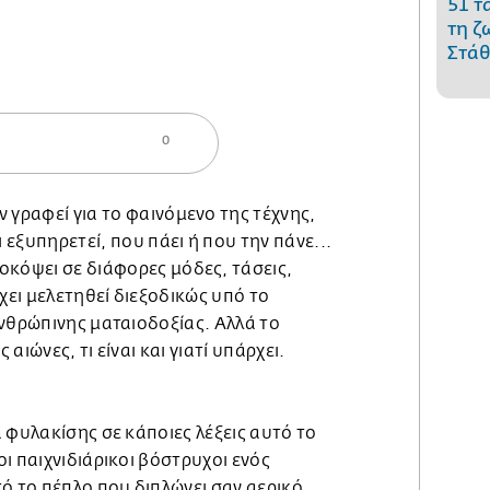
51 τ
τη ζ
Στάθ
0
ν γραφεί για το φαινόμενο της τέχνης,
τι εξυπηρετεί, που πάει ή που την πάνε...
οκόψει σε διάφορες μόδες, τάσεις,
έχει μελετηθεί διεξοδικώς υπό το
ανθρώπινης ματαιοδοξίας. Αλλά το
αιώνες, τι είναι και γιατί υπάρχει.
 φυλακίσης σε κάποιες λέξεις αυτό το
ι παιχνιδιάρικοι βόστρυχοι ενός
ό το πέπλο που διπλώνει σαν αερικό