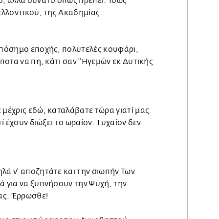
ο, αλλά δυνατό όπως πρέπει. Ίσως
μελλοντικού, της Ακαδημίας.
τοπόσημο εποχής, πολυτελές κουφάρι,
ίποτα να πη, κάτι σαν "Ηγεμών εκ Δυτικής
 μέχρις εδώ, καταλάβατε τώρα γιατί μας
τί έχουν διώξει το ωραίον. Τυχαίον δεν
λά ν' αποζητάτε και την σιωπήν Των
ά για να ξυπνήσουν την Ψυχή, την
ας. Έρρωσθε!