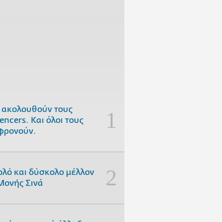
 ακολουθούν τους
uencers. Και όλοι τους
φρονούν.
ολό και δύσκολο μέλλον
Μονής Σινά