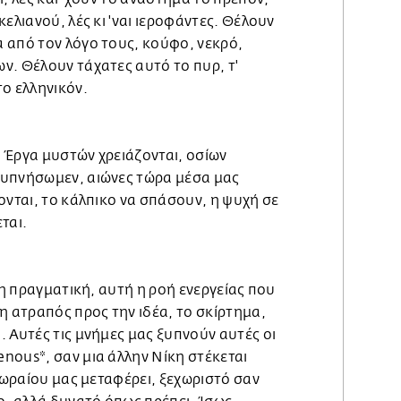
ελιανού, λές κι 'ναι ιεροφάντες. Θέλουν
 από τον λόγο τους, κούφο, νεκρό,
ν. Θέλουν τάχατες αυτό το πυρ, τ'
ο ελληνικόν.
ς. Έργα μυστών χρειάζονται, οσίων
ξυπνήσωμεν, αιώνες τώρα μέσα μας
ονται, το κάλπικο να σπάσουν, η ψυχή σε
ται.
 η πραγματική, αυτή η ροή ενεργείας που
η ατραπός προς την ιδέα, το σκίρτημα,
 Αυτές τις μνήμες μας ξυπνούν αυτές οι
nous*, σαν μια άλλην Νίκη στέκεται
υ ωραίου μας μεταφέρει, ξεχωριστό σαν