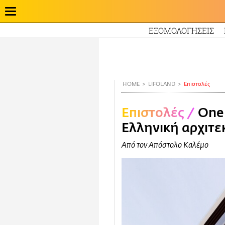
ΕΞΟΜΟΛΟΓΗΣΕΙΣ
Παράκαμψη
προς
το
κυρίως
HOME
LIFOLAND
Επιστολές
περιεχόμενο
Επιστολές
/
One
Ελληνική αρχιτε
Από τον Απόστολο Καλέμο