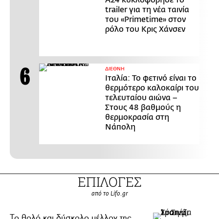
Α24 κυκλοφόρησε το
trailer για τη νέα ταινία
του «Primetime» στον
ρόλο του Κρις Χάνσεν
ΔΙΕΘΝΗ
Ιταλία: Το φετινό είναι το
θερμότερο καλοκαίρι του
τελευταίου αιώνα –
Στους 48 βαθμούς η
θερμοκρασία στη
Νάπολη
ΕΠΙΛΟΓΕΣ
από το Lifo.gr
Το θολό και δύσκολο μέλλον της