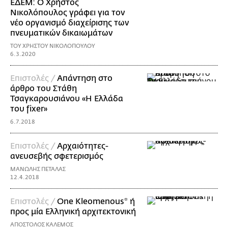
ΕΔΕΜ: Ο Χρήστος
Νικολόπουλος γράφει για τον
νέο οργανισμό διαχείρισης των
πνευματικών δικαιωμάτων
ΤΟΥ ΧΡΗΣΤΟΥ ΝΙΚΟΛΟΠΟΥΛΟΥ
6.3.2020
Επιστολές /
Απάντηση στο
άρθρο του Στάθη
Τσαγκαρουσιάνου «Η Ελλάδα
του fixer»
6.7.2018
Επιστολές /
Αρχαιότητες-
ανευσεβής σφετερισμός
ΜΑΝΩΛΗΣ ΠΕΤΑΛΑΣ
12.4.2018
Επιστολές /
One Kleomenous* ή
προς μία Ελληνική αρχιτεκτονική
ΑΠΟΣΤΟΛΟΣ ΚΑΛΕΜΟΣ