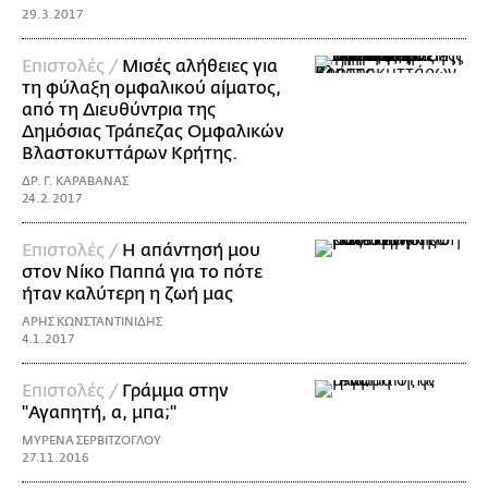
29.3.2017
Επιστολές /
Μισές αλήθειες για
τη φύλαξη ομφαλικού αίματος,
από τη Διευθύντρια της
Δημόσιας Τράπεζας Ομφαλικών
Βλαστοκυττάρων Κρήτης.
ΔΡ. Γ. ΚΑΡΑΒΑΝΑΣ
24.2.2017
Επιστολές /
Η απάντησή μου
στον Νίκο Παππά για το πότε
ήταν καλύτερη η ζωή μας
ΑΡΗΣ ΚΩΝΣΤΑΝΤΙΝΙΔΗΣ
4.1.2017
Επιστολές /
Γράμμα στην
"Αγαπητή, α, μπα;"
ΜΥΡΕΝΑ ΣΕΡΒΙΤΖΟΓΛΟΥ
27.11.2016