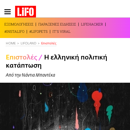
Παράκαμψη
προς
το
ΕΞΟΜΟΛΟΓΗΣΕΙΣ
ΠΑΡΑΞΕΝΕΣ ΕΙΔΗΣΕΙΣ
LIFEHACKER
κυρίως
#INSTALIFO
#LIFOPETS
IT'S VIRAL
περιεχόμενο
HOME
LIFOLAND
Επιστολές
Επιστολές
/
Η ελληνική πολιτική
κατάπτωση
Από την Νάντια Μπαντέκα