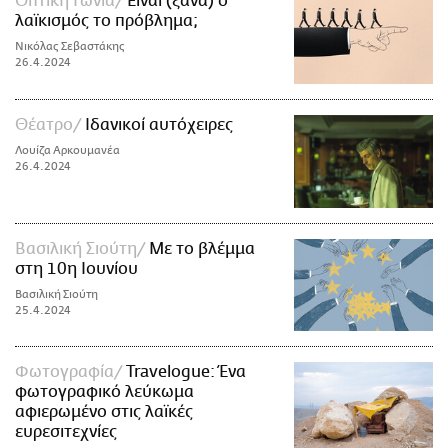
Οπτική Γωνία
Είναι (ξανά) ο
λαϊκισμός το πρόβλημα;
Νικόλας Σεβαστάκης
26.4.2024
Θέατρο
Ιδανικοί αυτόχειρες
Λουίζα Αρκουμανέα
26.4.2024
Βασιλική Σιούτη
Με το βλέμμα
στη 10η Ιουνίου
Βασιλική Σιούτη
25.4.2024
Φωτογραφία
Travelogue: Ένα
φωτογραφικό λεύκωμα
αφιερωμένο στις λαϊκές
ευρεσιτεχνίες