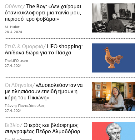
Οθόνες
The Boy: «Δεν χαίρομαι
όταν κυκλοφορεί μια ταινία μου,
περισσότερο φοβάμαι»
M. Hulot
28.4.2024
Στυλ & Ομορφιά
LiFO shopping:
Απίθανα δώρα για το Πάσχα
The LiFO team
27.4.2024
Οι Αθηναίοι
«Δυσκολεύονταν να
με πλησιάσουν επειδή ήμουν η
κόρη του Πικιώνη»
Γιάννης Πανταζόπουλος
27.4.2024
Βιβλίο
Ο ιερός και βλάσφημος
συγγραφέας Πέδρο Αλμοδόβαρ
Τίνα Μανδηλαρά