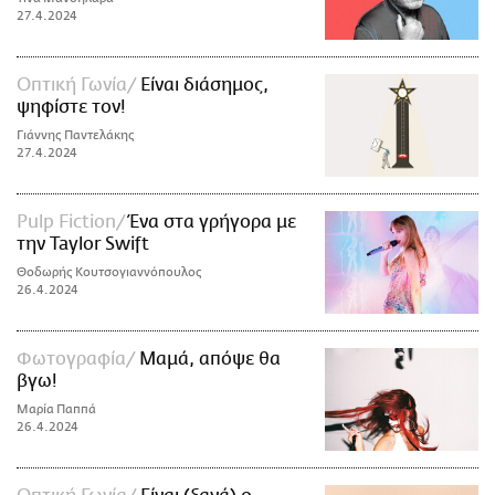
27.4.2024
Οπτική Γωνία
Είναι διάσημος,
ψηφίστε τον!
Γιάννης Παντελάκης
27.4.2024
Pulp Fiction
Ένα στα γρήγορα με
την Taylor Swift
Θοδωρής Κουτσογιαννόπουλος
26.4.2024
Φωτογραφία
Μαμά, απόψε θα
βγω!
Μαρία Παππά
26.4.2024