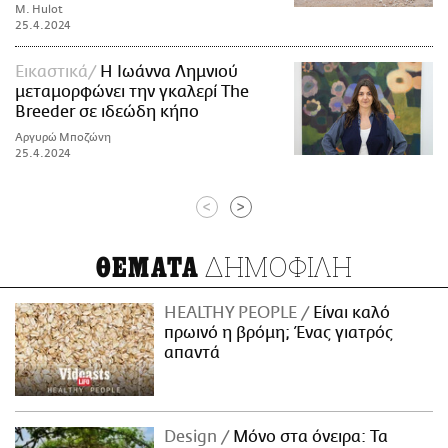
M. Hulot
25.4.2024
Εικαστικά
Η Ιωάννα Λημνιού
μεταμορφώνει την γκαλερί The
Breeder σε ιδεώδη κήπο
Αργυρώ Μποζώνη
25.4.2024
<
>
ΔΗΜΟΦΙΛΗ
ΘΕΜΑΤΑ
HEALTHY PEOPLE
Είναι καλό
πρωινό η βρόμη; Ένας γιατρός
απαντά
Design
Μόνο στα όνειρα: Τα