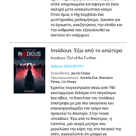
αλλά απομονωμένο καταφύγιο σε έναν
σκληρό μετα-αποκαλυπτικό κόσμο.
Όταν όμως ο Hig λαμβάνει ένα
μυστηριώδες ραδιομήνυμα, ξεκινάει για
το άγνωστο, αναζητώντας την ελπίδα και
την ανθρωπιά που εξακολουθεί να
πιστεύει ότι υπάρχουν.
Insidious: Έξω από το απώτερο
Insidious: Out of the Further
Τρόμου
2026
(ΕΓΧΡ.)
Σκηνοθεσία:
Jacob Chase
Πρωταγωνιστούν:
Amelia Eve, Brandon
Perea, Lin Shaye
Έχοντας συγκεντρώσει πάνω από 740
εκατομμύρια δολάρια στο παγκόσμιο
box office, το franchise του Insidious
επιστρέφει με μία νέα οικογένεια και
επαναπροσδιορίζει τον τρόμο που
προκαλεί το Απώτερο. Στην ταινία
«Insidious: Έξω από το Απώτερο», η
Gemma, μία νεαρή μητέρα που
μεγαλώνει την κόρη της στο πατρικό της
σπίτι, ανακαλύπτει ότι μπορεί να