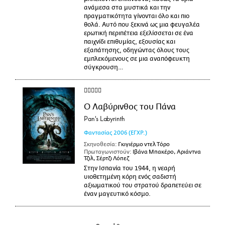
ανάμεσα στα μυστικά και την
πραγματικότητα γίνονται όλο και πιο
θολά. Αυτό που ξεκινά ως μια φευγαλέα
ερωτική περιπέτεια εξελίσσεται σε ένα
παιχνίδι επιθυμίας, εξουσίας και
εξαπάτησης, οδηγώντας όλους τους
εμπλεκόμενους σε μια αναπόφευκτη
σύγκρουση…
Ο Λαβύρινθος του Πάνα
Pan's Labyrinth
Φαντασίας
2006
(ΕΓΧΡ.)
Σκηνοθεσία:
Γκιγιέρμο ντελ Τόρο
Πρωταγωνιστούν:
Ιβάνα Μπακέρο, Αριάντνα
Τζιλ, Σέρτζι Λόπεζ
Στην Ισπανία του 1944, η νεαρή
υιοθετημένη κόρη ενός σαδιστή
αξιωματικού του στρατού δραπετεύει σε
έναν μαγευτικό κόσμο.