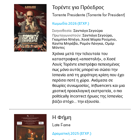
Τορέντε για Πρόεδρος
Torrente Presidente (Torrente for President)
Κωμωδία
2026
(ΕΓΧΡ.)
Σκηνοθεσία:
Σαντιάγο Σεγούρα
Πρωταγωνιστούν:
Σαντιάγο Σεγούρα,
Γκαμπίνο Ντιέγο, Χοσέ Μαρία Ρούμπιο,
Κανίτα Μπράβα, Ραμόν Λάνγκα, Ομάρ
Μόντες
Χρόνια μετά την τελευταία του
καταστροφική «αποστολή», ο Χοσέ
Λουίς Τορέντε επιστρέφει πεπεισμένος
πως μόνο αυτός μπορεί να σώσει την
Ισπανία από τη χειρότερη κρίση που έχει
περάσει ποτέ η χώρα. Ανάμεσα σε
θεωρίες συνωμοσίας, influencers και μια
χαοτική προεκλογική εκστρατεία, ο πιο
politically incorrect ήρωας της Ισπανίας
βάζει στόχο… την εξουσία.
Η Φήμη
Late Fame
Δραματική
2025
(ΕΓΧΡ.)