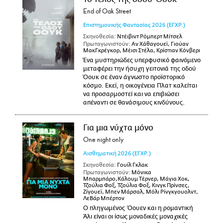
End of Oak Street
Επιστημονικής Φαντασίας
2026
(ΕΓΧΡ.)
Σκηνοθεσία:
Ντέιβιντ Ρόμπερτ Μίτσελ
Πρωταγωνιστούν:
Αν Χάθαγουεϊ, Γιούαν
ΜακΓκρέγκορ, Μέισι Στέλα, Κρίστιαν Κόνβερι
Ένα μυστηριώδες υπερφυσικό φαινόμενο
μεταφέρει την ήσυχη γειτονιά της οδού
Όουκ σε έναν άγνωστο προϊστορικό
κόσμο. Εκεί, η οικογένεια Πλατ καλείται
να προσαρμοστεί και να επιβιώσει
απέναντι σε θανάσιμους κινδύνους.
Για μια νύχτα μόνο
One night only
Αισθηματική
2026
(ΕΓΧΡ.)
Σκηνοθεσία:
Γουίλ Γκλακ
Πρωταγωνιστούν:
Μόνικα
Μπαρμπάρο,Κάλουμ Τέρνερ, Μάγια Χοκ,
Τζούλια Φοξ, Τζούλια Φοξ, Κινγκ Πρίνσες,
Ζίγουεϊ, Μπεν Μάρσαλ, Μόλι Ρίνγκγουολντ,
ΛεΒάρ Μπέρτον
Ο πληγωμένος Όουεν και η ρομαντική
Άλι είναι οι ίσως μοναδικές μοναχικές