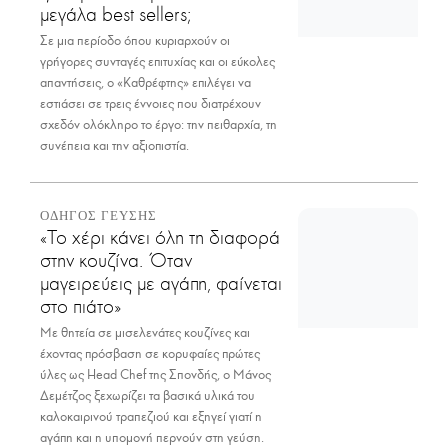
μεγάλα best sellers;
Σε μια περίοδο όπου κυριαρχούν οι
γρήγορες συνταγές επιτυχίας και οι εύκολες
απαντήσεις, ο «Καθρέφτης» επιλέγει να
εστιάσει σε τρεις έννοιες που διατρέχουν
σχεδόν ολόκληρο το έργο: την πειθαρχία, τη
συνέπεια και την αξιοπιστία.
ΟΔΗΓΟΣ ΓΕΥΣΗΣ
«Το χέρι κάνει όλη τη διαφορά
στην κουζίνα. Όταν
μαγειρεύεις με αγάπη, φαίνεται
στο πιάτο»
Με θητεία σε μισελενάτες κουζίνες και
έχοντας πρόσβαση σε κορυφαίες πρώτες
ύλες ως Head Chef της Σπονδής, ο Μάνος
Δεμέτζος ξεχωρίζει τα βασικά υλικά του
καλοκαιρινού τραπεζιού και εξηγεί γιατί η
αγάπη και η υπομονή περνούν στη γεύση.