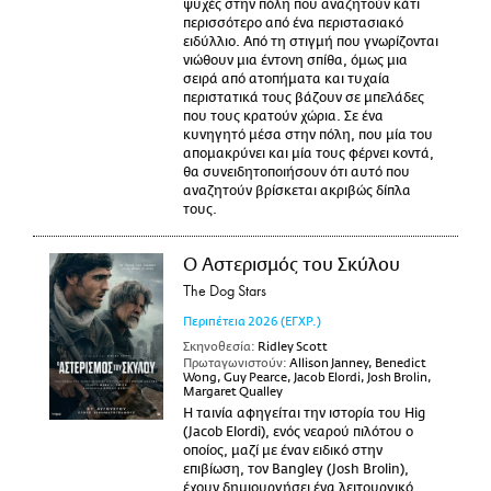
ψυχές στην πόλη που αναζητούν κάτι
περισσότερο από ένα περιστασιακό
ειδύλλιο. Από τη στιγμή που γνωρίζονται
νιώθουν μια έντονη σπίθα, όμως μια
σειρά από ατοπήματα και τυχαία
περιστατικά τους βάζουν σε μπελάδες
που τους κρατούν χώρια. Σε ένα
κυνηγητό μέσα στην πόλη, που μία του
απομακρύνει και μία τους φέρνει κοντά,
θα συνειδητοποιήσουν ότι αυτό που
αναζητούν βρίσκεται ακριβώς δίπλα
τους.
Ο Αστερισμός του Σκύλου
The Dog Stars
Περιπέτεια
2026
(ΕΓΧΡ.)
Σκηνοθεσία:
Ridley Scott
Πρωταγωνιστούν:
Allison Janney, Benedict
Wong, Guy Pearce, Jacob Elordi, Josh Brolin,
Margaret Qualley
Η ταινία αφηγείται την ιστορία του Hig
(Jacob Elordi), ενός νεαρού πιλότου ο
οποίος, μαζί με έναν ειδικό στην
επιβίωση, τον Bangley (Josh Brolin),
έχουν δημιουργήσει ένα λειτουργικό