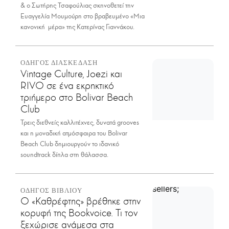
& ο Σωτήρης Τσαφούλιας σκηνοθετεί την
Ευαγγελία Μουμούρη στο βραβευμένο «Μια
κανονική μέρα» της Κατερίνας Γιαννάκου.
ΟΔΗΓΟΣ ΔΙΑΣΚΕΔΑΣΗ
Vintage Culture, Joezi και
RIVO σε ένα εκρηκτικό
τριήμερο στο Bolivar Beach
Club
Τρεις διεθνείς καλλιτέχνες, δυνατά grooves
και η μοναδική ατμόσφαιρα του Bolivar
Beach Club δημιουργούν το ιδανικό
soundtrack δίπλα στη θάλασσα.
ΟΔΗΓΟΣ ΒΙΒΛΙΟΥ
Ο «Καθρέφτης» βρέθηκε στην
κορυφή της Bookvoice. Τι τον
ξεχώρισε ανάμεσα στα