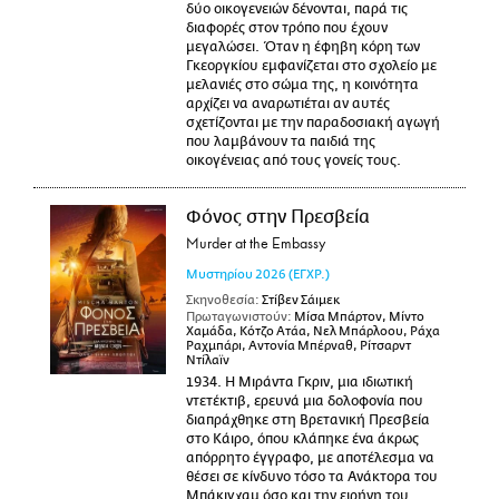
δύο οικογενειών δένονται, παρά τις
διαφορές στον τρόπο που έχουν
μεγαλώσει. Όταν η έφηβη κόρη των
Γκεοργκίου εμφανίζεται στο σχολείο με
μελανιές στο σώμα της, η κοινότητα
αρχίζει να αναρωτιέται αν αυτές
σχετίζονται με την παραδοσιακή αγωγή
που λαμβάνουν τα παιδιά της
οικογένειας από τους γονείς τους.
Φόνος στην Πρεσβεία
Murder at the Embassy
Μυστηρίου
2026
(ΕΓΧΡ.)
Σκηνοθεσία:
Στίβεν Σάιμεκ
Πρωταγωνιστούν:
Μίσα Μπάρτον, Μίντο
Χαμάδα, Κότζο Ατάα, Νελ Μπάρλοου, Ράχα
Ραχμπάρι, Αντονία Μπέρναθ, Ρίτσαρντ
Ντίλαϊν
1934. Η Μιράντα Γκριν, μια ιδιωτική
ντετέκτιβ, ερευνά μια δολοφονία που
διαπράχθηκε στη Βρετανική Πρεσβεία
στο Κάιρο, όπου κλάπηκε ένα άκρως
απόρρητο έγγραφο, με αποτέλεσμα να
θέσει σε κίνδυνο τόσο τα Ανάκτορα του
Μπάκιγχαμ όσο και την ειρήνη του