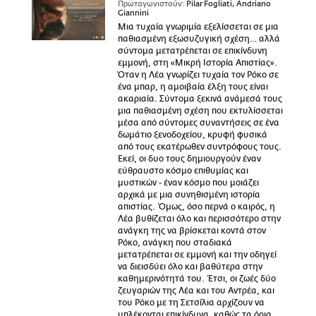
Πρωταγωνιστούν:
Pilar Fogliati, Andriano
Giannini
Μια τυχαία γνωριμία εξελίσσεται σε μια
παθιασμένη εξωσυζυγική σχέση… αλλά
σύντομα μετατρέπεται σε επικίνδυνη
εμμονή, στη «Μικρή Ιστορία Απιστίας».
Όταν η Λέα γνωρίζει τυχαία τον Ρόκο σε
ένα μπαρ, η αμοιβαία έλξη τους είναι
ακαριαία. Σύντομα ξεκινά ανάμεσά τους
μια παθιασμένη σχέση που εκτυλίσσεται
μέσα από σύντομες συναντήσεις σε ένα
δωμάτιο ξενοδοχείου, κρυφή φυσικά
από τους εκατέρωθεν συντρόφους τους.
Εκεί, οι δυο τους δημιουργούν έναν
εύθραυστο κόσμο επιθυμίας και
μυστικών - έναν κόσμο που μοιάζει
αρχικά με μια συνηθισμένη ιστορία
απιστίας. Όμως, όσο περνά ο καιρός, η
Λέα βυθίζεται όλο και περισσότερο στην
ανάγκη της να βρίσκεται κοντά στον
Ρόκο, ανάγκη που σταδιακά
μετατρέπεται σε εμμονή και την οδηγεί
να διεισδύει όλο και βαθύτερα στην
καθημερινότητά του. Έτσι, οι ζωές δύο
ζευγαριών της Λέα και του Αντρέα, και
του Ρόκο με τη Σετσίλια αρχίζουν να
μπλέκονται επικίνδυνα, καθώς τα όρια