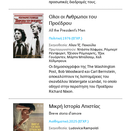
προσωπικές διαδρομές τους.
Ολοι οι Ανθρωποι του
Προέδρου
All the President's Men
Πολιτική
1976
(ΕΓΧΡ.)
Σκηνοθεσία:
Αλαν Τζ. Πακούλα
Πρωταγωνιστούν:
Ντάστιν Χόφμαν, Ρόμπερτ
Ρέντφορντ, Τζέισον Ρόμπαρντς, Τζακ
Γουόρντεν, Μάρτιν Μπάλσαμ, Χαλ
Χόλμπρουκ
Οι δημοσιογράφοι της The Washington
Post, Bob Woodward και Carl Bernstein,
αποκαλύπτουν τις λεπτομέρειες του
σκανδάλου Watergate scandal, το οποίο
οδηγεί στην παραίτηση του Προέδρου
Richard Nixon.
Μικρή Ιστορία Απιστίας
Breve storia d'amore
Αισθηματική
2025
(ΕΓΧΡ.)
Σκηνοθεσία:
Ludovica Rampoldi