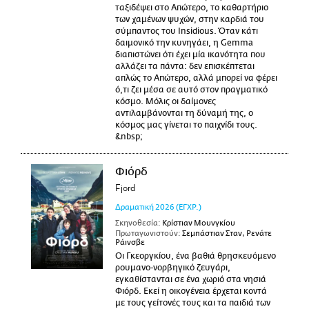
ταξιδέψει στο Απώτερο, το καθαρτήριο
των χαμένων ψυχών, στην καρδιά του
σύμπαντος του Insidious. Όταν κάτι
δαιμονικό την κυνηγάει, η Gemma
διαπιστώνει ότι έχει μία ικανότητα που
αλλάζει τα πάντα: δεν επισκέπτεται
απλώς το Απώτερο, αλλά μπορεί να φέρει
ό,τι ζει μέσα σε αυτό στον πραγματικό
κόσμο. Μόλις οι δαίμονες
αντιλαμβάνονται τη δύναμή της, ο
κόσμος μας γίνεται το παιχνίδι τους.
&nbsp;
Φιόρδ
Fjord
Δραματική
2026
(ΕΓΧΡ.)
Σκηνοθεσία:
Κρίστιαν Μουνγκίου
Πρωταγωνιστούν:
Σεμπάστιαν Σταν, Ρενάτε
Ράινσβε
Οι Γκεοργκίου, ένα βαθιά θρησκευόμενο
ρουμανο-νορβηγικό ζευγάρι,
εγκαθίστανται σε ένα χωριό στα νησιά
Φιόρδ. Εκεί η οικογένεια έρχεται κοντά
με τους γείτονές τους και τα παιδιά των