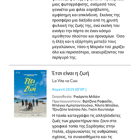
μιας φωτογράφισης, ανάμεσά τους
γεννιέται μια φιλία απρόβλεπτη,
αμφίσημη και επικίνδυνη. Εκείνος της
προσφέρει μια διέξοδο από τη χρυσή
φυλακή της ζωής της, ενώ εκείνη του
ανοίγει την πόρτα σε έναν κόσμο
αμύθητου πλούτου και προνομίων. Όσο
η έλξη και η εξάρτηση μεταξύ τους
μεγαλώνουν, τόσο η Μαριάν τού χαρίζει
όλο και περισσότερα, εκνευρίζοντας τον
περίγυρό της.
Έτσι είναι η ζωή
La Vita va Cosi
Κομεντί
2025
(ΕΓΧΡ.)
Σκηνοθεσία:
Ρικάρντο Μιλάνι
Πρωταγωνιστούν:
Βιρτζίνια Ραφαέλε,
Ντιέγκο Αμπαταντουόνο, Άλντο Μπάλιο,
Τζουζέπε Ινιάτσιο Λόι, Γκέπι Κουτσιάρι
Η ταινία καταγράφει τις αλληλένδετες
ζωές των χαρακτήρων που ζουν στα
γραφικά τοπία της Σαρδηνίας στην
Ιταλία, εξερευνώντας τις ανθρώπινες
σχέσεις, τα συναισθήματα και τις