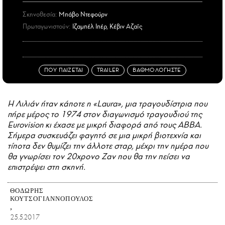
Σκηνοθεσία:
Μπάβο Ντεφούρν
Πρωταγωνιστούν:
Ιζαμπέλ Ιπέρ, Κέβιν Αζαΐς
ΠΟΥ ΠΑΙΖΕΤΑΙ
TRAILER
ΒΑΘΜΟΛΟΓΗΣΤΕ
Η Λιλιάν ήταν κάποτε η «Laura», μια τραγουδίστρια που
πήρε μέρος το 1974 στον διαγωνισμό τραγουδιού της
Eurovision κι έχασε με μικρή διαφορά από τους ABBA.
Σήμερα συσκευάζει φαγητό σε μια μικρή βιοτεχνία και
τίποτα δεν θυμίζει την άλλοτε σταρ, μέχρι την ημέρα που
θα γνωρίσει τον 20χρονο Ζαν που θα την πείσει να
επιστρέψει στη σκηνή.
ΘΟΔΩΡΉΣ
ΚΟΥΤΣΟΓΙΑΝΝΌΠΟΥΛΟΣ
25.5.2017