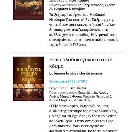
Σκηνοθεσία:
Κεντ Τζόουνς
Πρωταγωνιστούν:
Γουίλεμ Νταφόε, Γκρέτα
Λι, Εντμουντ Ντόνοβαν
Τα ξεχασμένα έργα του θρυλικού
Νεοϋορκέζου ποιητή Εντ Σάξμπεργκερ
γοητεύουν μια εκκεντρική ομάδα νέων
δημιουργών, αναζωπυρώνοντας το
καλλιτεχνικό του πάθος. Η ίντριγκά τους
συνυφαίνεται με τη μαγευτική παρουσία
της ηθοποιού Γκλόρια.
Η πιο πλούσια γυναίκα στον
κόσμο
La femme la plus riche du monde
Βιογραφική
2025
(ΕΓΧΡ.)
Σκηνοθεσία:
Τιερί Κλιφά
Πρωταγωνιστούν:
Ιζαμπέλ Ιπέρ, Λοράν
Λαφίτ, Μαρινά Φουά, Ραφαέλ Περσονάζ,
Αντρέ Μαρκόν, Ματιέ Ντεμί
Η Μαριάν Φαρέρ, κληρονόμος μιας
αμύθητης αυτοκρατορίας καλλυντικών,
μοιάζει να τα έχει όλα, εκτός από αγάπη
και ελευθερία. Όταν γνωρίζει τον Πιερ-
Αλέν Φαντέν, έναν εκκεντρικό και
φιλόδοξο φωτογράφο, κατά τη διάρκεια