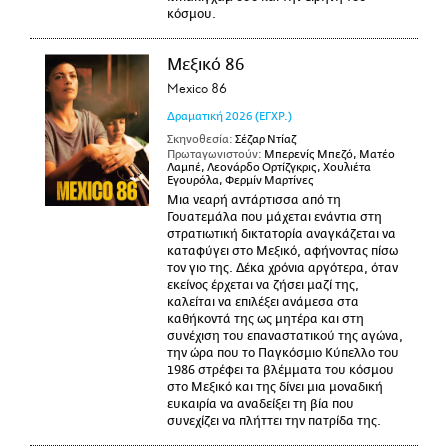
κόσμου.
Μεξικό 86
Mexico 86
Δραματική
2026
(ΕΓΧΡ.)
Σκηνοθεσία:
Σέζαρ Ντίαζ
Πρωταγωνιστούν:
Μπερενίς Μπεζό, Ματέο
Λαμπέ, Λεονάρδο Ορτίζγκρις, Χουλιέτα
Εγουρόλα, Φερμίν Μαρτίνες
Μια νεαρή αντάρτισσα από τη
Γουατεμάλα που μάχεται ενάντια στη
στρατιωτική δικτατορία αναγκάζεται να
καταφύγει στο Μεξικό, αφήνοντας πίσω
τον γιο της. Δέκα χρόνια αργότερα, όταν
εκείνος έρχεται να ζήσει μαζί της,
καλείται να επιλέξει ανάμεσα στα
καθήκοντά της ως μητέρα και στη
συνέχιση του επαναστατικού της αγώνα,
την ώρα που το Παγκόσμιο Κύπελλο του
1986 στρέφει τα βλέμματα του κόσμου
στο Μεξικό και της δίνει μια μοναδική
ευκαιρία να αναδείξει τη βία που
συνεχίζει να πλήττει την πατρίδα της.