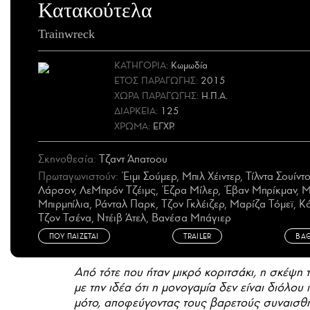
Κατακούτελα
Trainwreck
ΚΑΤΗΓΟΡΙΑ:
Κωμωδία
ΕΤΟΣ
ΠΑΡΑΓΩΓΗΣ
:
2015
ΧΩΡΑ
ΠΑΡΑΓΩΓΗΣ
:
Η.Π.Α.
ΔΙΑΡΚΕΙΑ:
125
ΧΡΩΜΑ:
ΕΓΧΡ.
Σκηνοθεσία:
Τζαντ Άπατοου
Πρωταγωνιστούν:
Έιμι Σούμερ, Μπιλ Χέιντερ, Τίλντα Σουίντ
Λάρσον, ΛεΜπρόν Τζέιμς, Έζρα Μίλερ, Έβαν Μπρίκμαν, 
Μπιρμπίλια, Ράνταλ Παρκ, Τζον Γκλέιζερ, Μαρίζα Τόμεϊ, Κό
Τζον Τσένα, Ντέιβ Άτελ, Βανέσα Μπάγιερ
ΠΟΥ ΠΑΙΖΕΤΑΙ
TRAILER
ΒΑ
Από τότε που ήταν μικρό κοριτσάκι, η σκέψη 
με την ιδέα ότι η μονογαμία δεν είναι διόλου 
μότο, αποφεύγοντας τους βαρετούς συναισθη