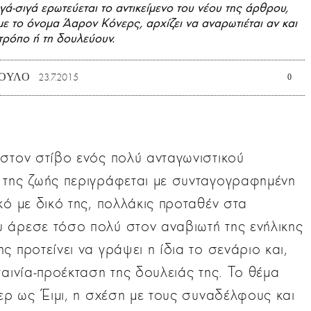
ά-σιγά ερωτεύεται το αντικείμενο του νέου της άρθρου,
ε το όνομα Άαρον Κόνερς, αρχίζει να αναρωτιέται αν και
 τρόπο ή τη δουλεύουν.
ΟΥΛΟ
23.7.2015
0
 στον στίβο ενός πολύ ανταγωνιστικού
 της ζωής περιγράφεται με συνταγογραφημένη
κό με δικό της, πολλάκις προταθέν στα
 άρεσε τόσο πολύ στον αναβιωτή της ενήλικης
 προτείνει να γράψει η ίδια το σενάριο και,
ταινία-προέκταση της δουλειάς της. Το θέμα
μερ ως Έιμι, η σχέση με τους συναδέλφους και