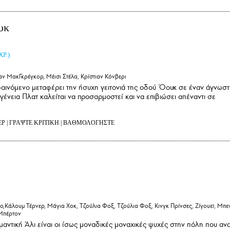
υκ
ΧΡ.)
αν ΜακΓκρέγκορ, Μέισι Στέλα, Κρίστιαν Κόνβερι
αινόμενο μεταφέρει την ήσυχη γειτονιά της οδού Όουκ σε έναν άγνωσ
ογένεια Πλατ καλείται να προσαρμοστεί και να επιβιώσει απέναντι σε
ΕΡ
|
ΓΡΑΨΤΕ ΚΡΙΤΙΚΗ
|
ΒΑΘΜΟΛΟΓΗΣΤΕ
άλουμ Τέρνερ, Μάγια Χοκ, Τζούλια Φοξ, Τζούλια Φοξ, Κινγκ Πρίνσες, Ζίγουεϊ, Μπε
Μπέρτον
ντική Άλι είναι οι ίσως μοναδικές μοναχικές ψυχές στην πόλη που αν