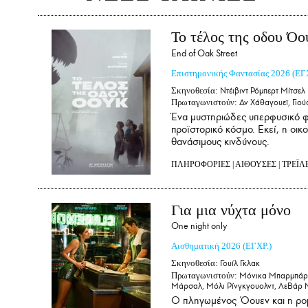
Το τέλος της οδου Όο
End of Oak Street
Επιστημονικής Φαντασίας
2026
(ΕΓ
Σκηνοθεσία:
Ντέιβιντ Ρόμπερτ Μίτσελ
Πρωταγωνιστούν:
Αν Χάθαγουεϊ, Γιού
Ένα μυστηριώδες υπερφυσικό φ
προϊστορικό κόσμο. Εκεί, η οικ
θανάσιμους κινδύνους.
ΠΛΗΡΟΦΟΡΙΕΣ
|
ΑΙΘΟΥΣΕΣ
|
ΤΡΕΪΛ
Για μια νύχτα μόνο
One night only
Αισθηματική
2026
(ΕΓΧΡ.)
Σκηνοθεσία:
Γουίλ Γκλακ
Πρωταγωνιστούν:
Μόνικα Μπαρμπάρο,Κ
Μάρσαλ, Μόλι Ρίνγκγουολντ, ΛεΒάρ 
Ο πληγωμένος Όουεν και η ρομα