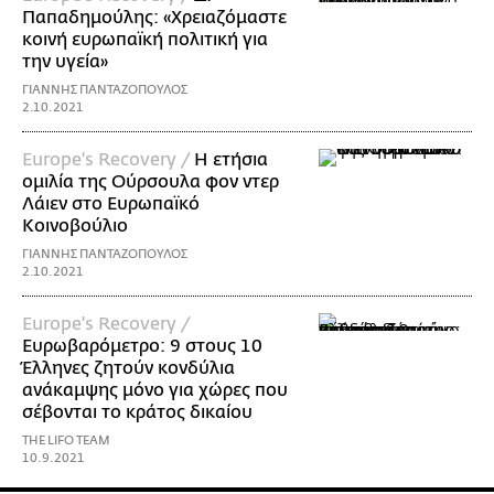
Παπαδημούλης: «Χρειαζόμαστε
κοινή ευρωπαϊκή πολιτική για
την υγεία»
ΓΙΑΝΝΗΣ ΠΑΝΤΑΖΟΠΟΥΛΟΣ
2.10.2021
Europe's Recovery /
Η ετήσια
ομιλία της Ούρσουλα φον ντερ
Λάιεν στο Ευρωπαϊκό
Κοινοβούλιο
ΓΙΑΝΝΗΣ ΠΑΝΤΑΖΟΠΟΥΛΟΣ
2.10.2021
Europe's Recovery /
Ευρωβαρόμετρο: 9 στους 10
Έλληνες ζητούν κονδύλια
ανάκαμψης μόνο για χώρες που
σέβονται το κράτος δικαίου
THE LIFO TEAM
10.9.2021