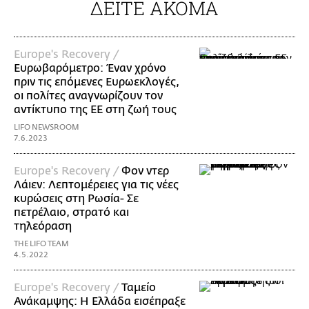
ΔΕΙΤΕ ΑΚΟΜΑ
Europe's Recovery /
Ευρωβαρόμετρο: Έναν χρόνο
πριν τις επόμενες Ευρωεκλογές,
οι πολίτες αναγνωρίζουν τον
αντίκτυπο της ΕΕ στη ζωή τους
LIFO NEWSROOM
7.6.2023
Europe's Recovery /
Φον ντερ
Λάιεν: Λεπτομέρειες για τις νέες
κυρώσεις στη Ρωσία- Σε
πετρέλαιο, στρατό και
τηλεόραση
THE LIFO TEAM
4.5.2022
Europe's Recovery /
Ταμείο
Ανάκαμψης: Η Ελλάδα εισέπραξε