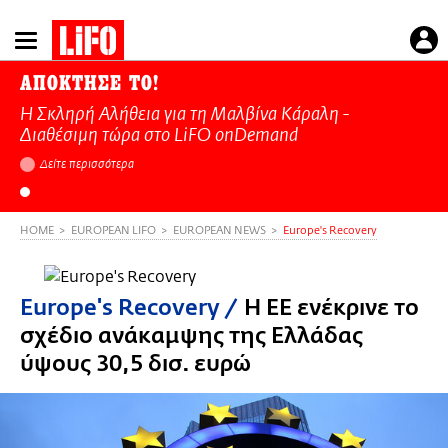
Παράκαμψη
προς
το
ΑΠΟΚΤΗΣΕ ΤΟ!
κυρίως
Η Σκληρή Αλήθεια για τη Μαλβίνα Κάραλη -
περιεχόμενο
Διαθέσιμη τώρα στo LiFO onDemand
Δείτε περισσότερα
HOME
EUROPEAN LIFO
EUROPEAN NEWS
Europe's Recovery
Europe's Recovery
/
Η ΕΕ ενέκρινε το
σχέδιο ανάκαμψης της Ελλάδας
ύψους 30,5 δισ. ευρώ