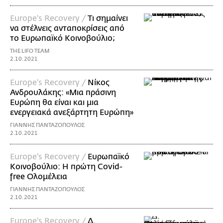
Europe's Recovery /
Τι σημαίνει
να στέλνεις ανταποκρίσεις από
το Ευρωπαϊκό Κοινοβούλιο;
THE LIFO TEAM
2.10.2021
Europe's Recovery /
Νίκος
Ανδρουλάκης: «Μια πράσινη
Ευρώπη θα είναι και μια
ενεργειακά ανεξάρτητη Ευρώπη»
ΓΙΑΝΝΗΣ ΠΑΝΤΑΖΟΠΟΥΛΟΣ
2.10.2021
Europe's Recovery /
Eυρωπαϊκό
Κοινοβούλιο: Η πρώτη Covid-
free Ολομέλεια
ΓΙΑΝΝΗΣ ΠΑΝΤΑΖΟΠΟΥΛΟΣ
2.10.2021
Europe's Recovery /
Δ.