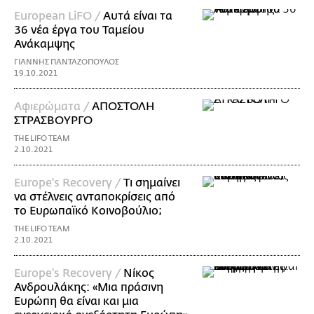
European LiFO /
Αυτά είναι τα
36 νέα έργα του Ταμείου
Ανάκαμψης
ΓΙΑΝΝΗΣ ΠΑΝΤΑΖΟΠΟΥΛΟΣ
19.10.2021
Αφιερώματα /
ΑΠΟΣΤΟΛΗ
ΣΤΡΑΣΒΟΥΡΓΟ
THE LIFO TEAM
2.10.2021
Europe's Recovery /
Τι σημαίνει
να στέλνεις ανταποκρίσεις από
το Ευρωπαϊκό Κοινοβούλιο;
THE LIFO TEAM
2.10.2021
Europe's Recovery /
Νίκος
Ανδρουλάκης: «Μια πράσινη
Ευρώπη θα είναι και μια