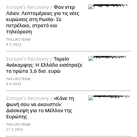
Europe's Recovery /
Φον ντερ
Λάιεν: Λεπτομέρειες για τις νέες
κυρώσεις στη Ρωσία- Σε
πετρέλαιο, στρατό και
τηλεόραση
THE LIFO TEAM
4.5.2022
Europe's Recovery /
Ταμείο
Ανάκαμψης: Η Ελλάδα εισέπραξε
τα πρώτα 3,6 δισ. ευρώ
THE LIFO TEAM
8.4.2022
Europe's Recovery /
«Κάνε τη
φωνή σου να ακουστεί»:
Διάσκεψη για το Μέλλον της
Ευρώπης
THE LIFO TEAM
17.2.2022