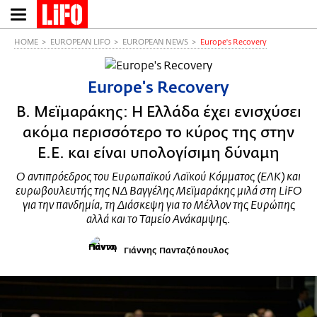
Παράκαμψη
προς
το
HOME
EUROPEAN LIFO
EUROPEAN NEWS
Europe's Recovery
κυρίως
περιεχόμενο
Europe's Recovery
Β. Μεϊμαράκης: H Ελλάδα έχει ενισχύσει
ακόμα περισσότερο το κύρος της στην
Ε.Ε. και είναι υπολογίσιμη δύναμη
Ο αντιπρόεδρος του Ευρωπαϊκού Λαϊκού Kόμματος (ΕΛΚ) και
ευρωβουλευτής της ΝΔ Βαγγέλης Μεϊμαράκης μιλά στη LiFO
για την πανδημία, τη Διάσκεψη για το Μέλλον της Ευρώπης
αλλά και το Ταμείο Ανάκαμψης.
Γιάννης Πανταζόπουλος