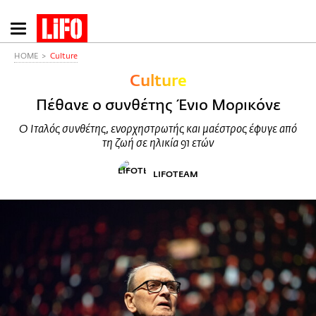
Παράκαμψη
προς
το
HOME
Culture
κυρίως
Culture
περιεχόμενο
Πέθανε ο συνθέτης Ένιο Μορικόνε
Ο Ιταλός συνθέτης, ενορχηστρωτής και μαέστρος έφυγε από
τη ζωή σε ηλικία 91 ετών
LIFOTEAM