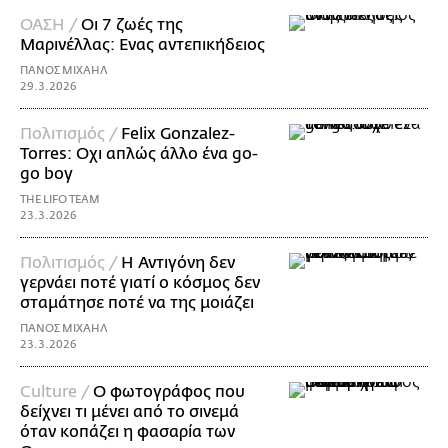
ΟΑΣΗ /
Οι 7 ζωές της
Μαρινέλλας: Ενας αντεπικήδειος
ΠΑΝΟΣ ΜΙΧΑΗΛ
29.3.2026
Πολιτισμός /
Felix Gonzalez-
Torres: Οχι απλώς άλλο ένα go-
go boy
THE LIFO TEAM
23.3.2026
Πολιτισμός /
Η Αντιγόνη δεν
γερνάει ποτέ γιατί ο κόσμος δεν
σταμάτησε ποτέ να της μοιάζει
ΠΑΝΟΣ ΜΙΧΑΗΛ
23.3.2026
Culture /
Ο φωτογράφος που
δείχνει τι μένει από το σινεμά
όταν κοπάζει η φασαρία των