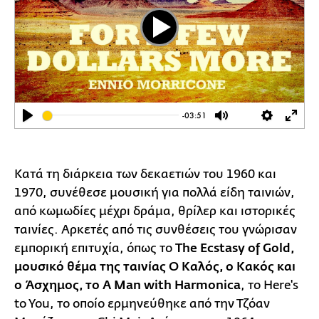
Play
-03:51
Play
Mute
Settings
Ente
full
Κατά τη διάρκεια των δεκαετιών του 1960 και
1970, συνέθεσε μουσική για πολλά είδη ταινιών,
από κωμωδίες μέχρι δράμα, θρίλερ και ιστορικές
ταινίες. Αρκετές από τις συνθέσεις του γνώρισαν
εμπορική επιτυχία, όπως το
The Ecstasy of Gold,
μουσικό θέμα της ταινίας Ο Καλός, ο Κακός και
ο Άσχημος, το A Man with Harmonica
, το Here's
to You, το οποίο ερμηνεύθηκε από την Τζόαν