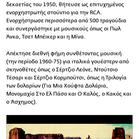
δεκαετίας του 1950, θήτευσε ως επιτυχημένος
ενορχηστρωτής στούντιο για την RCA.
Ενορχήστρωσε περισσότερα από 500 τραγούδια
και συνεργάστηκε με μουσικούς όπως οι Πωλ
Άνκα, Τσετ Μπέικερ και η Μίνα.
Απέκτησε διεθνή φήμη συνθέτοντας μουσική
(την περίοδο 1960-75) για ιταλικά γουέστερν από
σκηνοθέτες όπως ο Σέρτζιο Λεόνε, Ντούτσιο
Τέσαρι και Σέρτζιο Κορμπούτσι, όπως η Τριλογία
των δολαρίων (Για Μια Χούφτα Δολάρια,
Μονομαχία Στο Ελ Πάσο και Ο Καλός, ο Κακός και
ο Άσχημος).