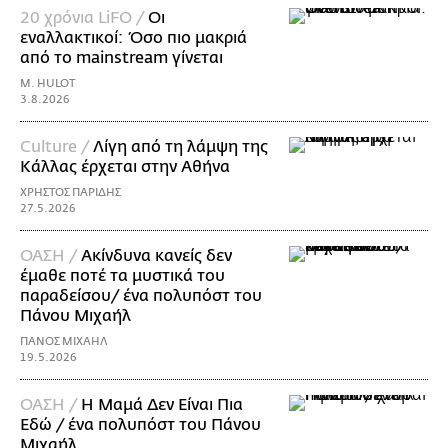
20 χρόνια LiFO /
Οι
εναλλακτικοί: Όσο πιο μακριά
από το mainstream γίνεται
M. HULOT
3.8.2026
Culture /
Λίγη από τη λάμψη της
Κάλλας έρχεται στην Αθήνα
ΧΡΗΣΤΟΣ ΠΑΡΙΔΗΣ
27.5.2026
ΟΑΣΗ /
Ακίνδυνα κανείς δεν
έμαθε ποτέ τα μυστικά του
παραδείσου/ ένα πολυπόστ του
Πάνου Μιχαήλ
ΠΑΝΟΣ ΜΙΧΑΗΛ
19.5.2026
ΟΑΣΗ /
Η Mαμά Δεν Είναι Πια
Εδώ / ένα πολυπόστ του Πάνου
Μιχαήλ