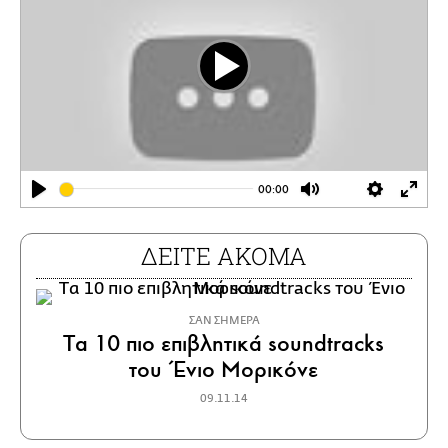
Play
00:00
Play
Mute
Settings
Ente
full
ΔΕΙΤΕ ΑΚΟΜΑ
ΣΑΝ ΣΗΜΕΡΑ
Tα 10 πιο επιβλητικά soundtracks
του Ένιο Μορικόνε
09.11.14