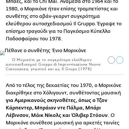
Μπαέζ, και το Chi Mai. Ανάμεσα στο 1964 και το
1980, ο Μορικόνε ήταν επίσης τρομπετίστας και
συνθέτης στο αβάν-γκαρντ συγκρότημα
ελεύθερου αυτοσχεδιασμού Il Gruppo. Έγραψε το
επίσημο τραγούδι για το Παγκόσμιο Κύπελλο
Ποδοσφαίρου του 1978.
Ο Μορικόνε με το συγκρότημα ελεύθερου
αυτοσχεδιασμού Gruppo di Improvvisazione Nuova
Consonanza, γνωστού και ως Il Grupo (1978)
Από το τέλος της δεκαετίας του 1970, ο Μορικόνε
διακρίθηκε στο Χόλιγουντ, συνθέτοντας μουσική
για Αμερικανούς σκηνοθέτες, όπως ο Τζον
Κάρπεντερ, Μπράιαν ντε Πάλμα, Μπάρι
Λέβινσον, Μάικ Νίκολς και Όλιβερ Στόουν
. Ο
Μορικόνε συνέθεσε μουσική για αρκετές ταινίες