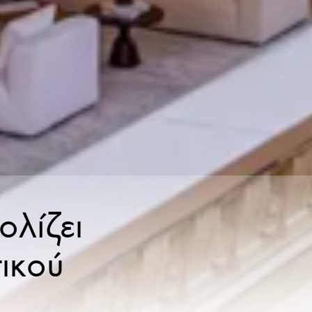
ολίζει
ικού