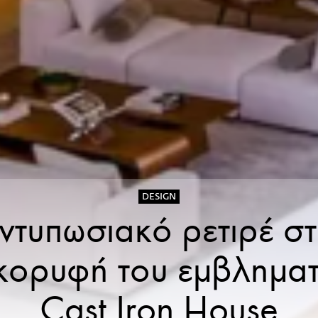
DESIGN
ντυπωσιακό ρετιρέ στ
 κορυφή του εμβληματ
Cast Iron House