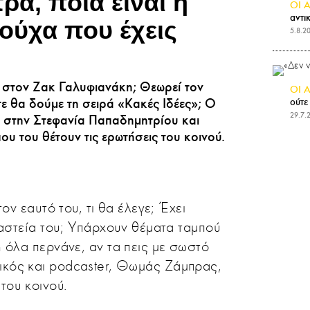
α, ποια είναι η
OI 
αντι
ιούχα που έχεις
5.8.2
ει στον Ζακ Γαλυφιανάκη; Θεωρεί τον
ΟΙ 
ούτε
τε θα δούμε τη σειρά «Κακές Ιδέες»; Ο
29.7.
στην Στεφανία Παπαδημητρίου και
υ του θέτουν τις ερωτήσεις του κοινού.
τον εαυτό του, τι θα έλεγε; Έχει
 αστεία του; Υπάρχουν θέματα ταμπού
 όλα περνάνε, αν τα πεις με σωστό
ικός και podcaster, Θωμάς Ζάμπρας,
του κοινού.