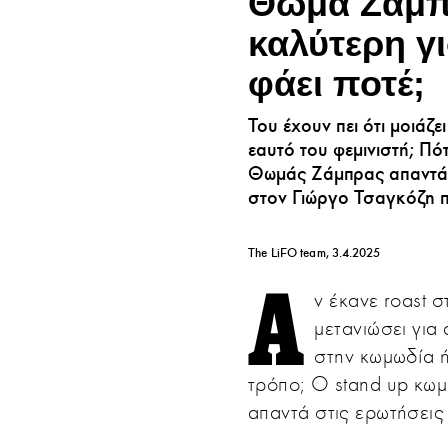
Θωμά Ζάμπρ
καλύτερη γ
φάει ποτέ;
Του έχουν πει ότι μοιάζ
εαυτό του φεμινιστή; Πό
Θωμάς Ζάμπρας απαντά 
στον Γιώργο Τσαγκόζη πο
The LiFO team
3.4.2025
Α
ν έκανε roast σ
μετανιώσει για
στην κωμωδία ή
τρόπο; Ο stand up κωμ
απαντά στις ερωτήσεις 