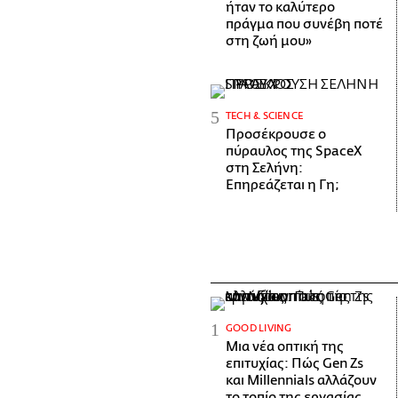
ήταν το καλύτερο
πράγμα που συνέβη ποτέ
στη ζωή μου»
ΤECH & SCIENCE
Προσέκρουσε ο
πύραυλος της SpaceX
στη Σελήνη:
Επηρεάζεται η Γη;
GOOD LIVING
Μια νέα οπτική της
επιτυχίας: Πώς Gen Zs
και Millennials αλλάζουν
το τοπίο της εργασίας