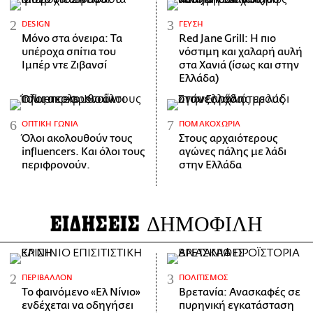
DESIGN
ΓΕΎΣΗ
Μόνο στα όνειρα: Τα
Red Jane Grill: Η πιο
υπέροχα σπίτια του
νόστιμη και χαλαρή αυλή
Ιμπέρ ντε Ζιβανσί
στα Χανιά (ίσως και στην
Ελλάδα)
ΟΠΤΙΚΉ ΓΩΝΊΑ
ΠΟΜΑΚΟΧΏΡΙΑ
Όλοι ακολουθούν τους
Στους αρχαιότερους
influencers. Και όλοι τους
αγώνες πάλης με λάδι
περιφρονούν.
στην Ελλάδα
ΕΙΔΗΣΕΙΣ
ΔΗΜΟΦΙΛΗ
ΠΕΡΙΒΆΛΛΟΝ
ΠΟΛΙΤΙΣΜΌΣ
Το φαινόμενο «Ελ Νίνιο»
Βρετανία: Ανασκαφές σε
ενδέχεται να οδηγήσει
πυρηνική εγκατάσταση