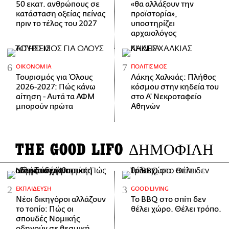
50 εκατ. ανθρώπους σε
«θα αλλάξουν την
κατάσταση οξείας πείνας
προϊστορία»,
πριν το τέλος του 2027
υποστηρίζει
αρχαιολόγος
ΟΙΚΟΝΟΜΊΑ
ΠΟΛΙΤΙΣΜΌΣ
Τουρισμός για Όλους
Λάκης Χαλκιάς: Πλήθος
2026-2027: Πώς κάνω
κόσμου στην κηδεία του
αίτηση - Αυτά τα ΑΦΜ
στο Α' Νεκροταφείο
μπορούν πρώτα
Αθηνών
THE GOOD LIFO
ΔΗΜΟΦΙΛΗ
ΕΚΠΑΊΔΕΥΣΗ
GOOD LIVING
Νέοι δικηγόροι αλλάζουν
Το BBQ στο σπίτι δεν
το τοπίο: Πώς οι
θέλει χώρο. Θέλει τρόπο.
σπουδές Νομικής
οδηγούν σε θεσμική