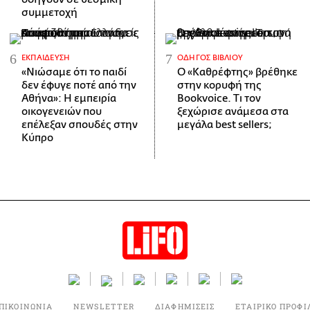
συμμετοχή
ΕΚΠΑΊΔΕΥΣΗ
ΟΔΗΓΌΣ ΒΙΒΛΊΟΥ
«Νιώσαμε ότι το παιδί
Ο «Καθρέφτης» βρέθηκε
δεν έφυγε ποτέ από την
στην κορυφή της
Αθήνα»: Η εμπειρία
Bookvoice. Τι τον
οικογενειών που
ξεχώρισε ανάμεσα στα
επέλεξαν σπουδές στην
μεγάλα best sellers;
Κύπρο
ΠΙΚΟΙΝΩΝΙΑ
NEWSLETTER
ΔΙΑΦΗΜΙΣΕΙΣ
ΕΤΑΙΡΙΚΟ ΠΡΟΦΙ