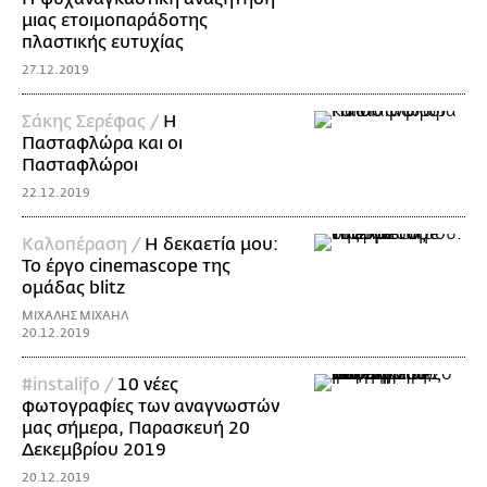
μιας ετοιμοπαράδοτης
πλαστικής ευτυχίας
27.12.2019
Σάκης Σερέφας /
Η
Πασταφλώρα και οι
Πασταφλώροι
22.12.2019
Καλοπέραση /
Η δεκαετία μου:
Το έργο cinemascope της
ομάδας blitz
ΜΙΧΑΛΗΣ ΜΙΧΑΗΛ
20.12.2019
#instalifo /
10 νέες
φωτογραφίες των αναγνωστών
μας σήμερα, Παρασκευή 20
Δεκεμβρίου 2019
20.12.2019