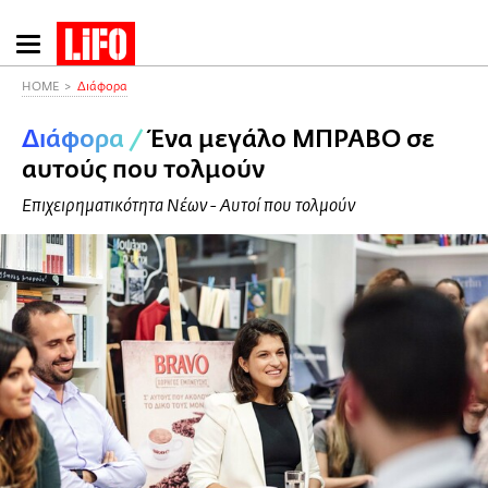
Παράκαμψη
προς
το
HOME
Διάφορα
κυρίως
Διάφορα
/
Ένα μεγάλο MΠΡΑΒΟ σε
περιεχόμενο
αυτούς που τολμούν
Επιχειρηματικότητα Νέων - Αυτοί που τολμούν