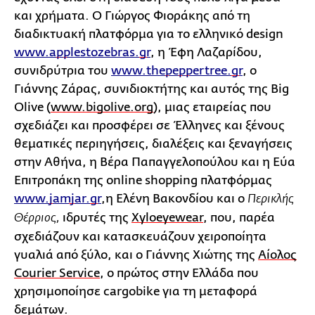
και χρήματα. O Γιώργος Φιοράκης από τη
διαδικτυακή πλατφόρμα για το ελληνικό design
www
.
applestozebras
.
gr
, η Έφη Λαζαρίδου,
συνιδρύτρια του
www
.
thepeppertree
.
gr
, o
Γιάννης Ζάρας, συνιδιοκτήτης και αυτός της Big
Olive (
www.bigolive.org
), μιας εταιρείας που
σχεδιάζει και προσφέρει σε Έλληνες και ξένους
θεματικές περιηγήσεις, διαλέξεις και ξεναγήσεις
στην Αθήνα, η Βέρα Παπαγγελοπούλου και η Εύα
Επιτροπάκη της online shopping πλατφόρμας
www
.
jamjar
.
gr
,η Ελένη Βακονδίου και ο
Περικλής
ιδρυτές της
Xyloeyewear
, που, παρέα
Θέρριος,
σχεδιάζουν και κατασκευάζουν χειροποίητα
γυαλιά από ξύλο, και ο Γιάννης Χιώτης της
Αίολος
Courier Service
, o πρώτος στην Ελλάδα που
χρησιμοποίησε cargobike για τη μεταφορά
δεμάτων.