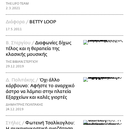
THE LIFO TEAM
2.3.2021
Διάφορα /
BETTY LOOP
17.5.2011
Β. Στεργίου /
Διαφωνίες δίχως
τέλος και η θεραπεία της
κλασικής μουσικής
ΤΗΣ ΒΙΒΙΑΝ ΣΤΕΡΓΙΟΥ
29.12.2019
Δ. Πολιτάκης /
Όχι άλλο
κάρβουνο: Αφήστε το αναρχικό
άστρο να λάμπει στην πλατεία
Εξαρχείων και καλές γιορτές
ΔΗΜΗΤΡΗΣ ΠΟΛΙΤΑΚΗΣ
24.12.2019
Στήλες /
Φωτεινή Τσαλίκογλου:
Η ψυχαναγκαστική αναζήτηση