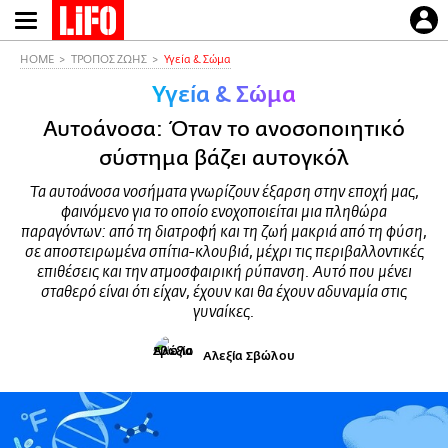
Παράκαμψη
προς
το
HOME
ΤΡΟΠΟΣ ΖΩΗΣ
Υγεία & Σώμα
κυρίως
Υγεία & Σώμα
περιεχόμενο
Αυτοάνοσα: Όταν το ανοσοποιητικό
σύστημα βάζει αυτογκόλ
Τα αυτοάνοσα νοσήματα γνωρίζουν έξαρση στην εποχή μας,
φαινόμενο για το οποίο ενοχοποιείται μια πληθώρα
παραγόντων: από τη διατροφή και τη ζωή μακριά από τη φύση,
σε αποστειρωμένα σπίτια-κλουβιά, μέχρι τις περιβαλλοντικές
επιθέσεις και την ατμοσφαιρική ρύπανση. Αυτό που μένει
σταθερό είναι ότι είχαν, έχουν και θα έχουν αδυναμία στις
γυναίκες.
Αλεξία Σβώλου