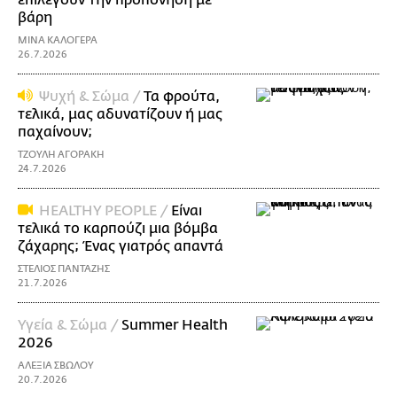
επιλέγουν την προπόνηση με
βάρη
ΜΙΝΑ ΚΑΛΟΓΕΡΑ
26.7.2026
Ψυχή & Σώμα /
Τα φρούτα,
τελικά, μας αδυνατίζουν ή μας
παχαίνουν;
ΤΖΟΥΛΗ ΑΓΟΡΑΚΗ
24.7.2026
ΗΕΑLTHY PEOPLE /
Είναι
τελικά το καρπούζι μια βόμβα
ζάχαρης; Ένας γιατρός απαντά
ΣΤΕΛΙΟΣ ΠΑΝΤΑΖΗΣ
21.7.2026
Υγεία & Σώμα /
Summer Health
2026
ΑΛΕΞΙΑ ΣΒΩΛΟΥ
20.7.2026