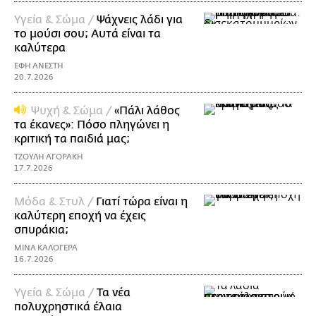
Υγεία & Σώμα /
Ψάχνεις λάδι για
τo μούσι σου; Αυτά είναι τα
καλύτερα
ΕΦΗ ΑΝΕΣΤΗ
20.7.2026
Ψυχή & Σώμα /
«Πάλι λάθος
τα έκανες»: Πόσο πληγώνει η
κριτική τα παιδιά μας;
ΤΖΟΥΛΗ ΑΓΟΡΑΚΗ
17.7.2026
Μόδα & Στυλ /
Γιατί τώρα είναι η
καλύτερη εποχή να έχεις
σπυράκια;
ΜΙΝΑ ΚΑΛΟΓΕΡΑ
16.7.2026
Υγεία & Σώμα /
Τα νέα
πολυχρηστικά έλαια