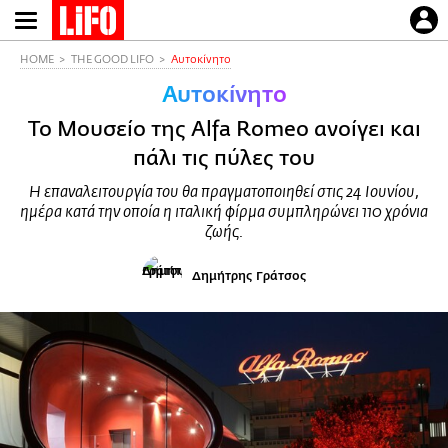
Παράκαμψη
προς
το
HOME
THE GOOD LIFO
Αυτοκίνητο
κυρίως
Αυτοκίνητο
περιεχόμενο
Το Μουσείο της Alfa Romeo ανοίγει και
πάλι τις πύλες του
Η επαναλειτουργία του θα πραγματοποιηθεί στις 24 Ιουνίου,
ημέρα κατά την οποία η ιταλική φίρμα συμπληρώνει 110 χρόνια
ζωής.
Δημήτρης Γράτσος