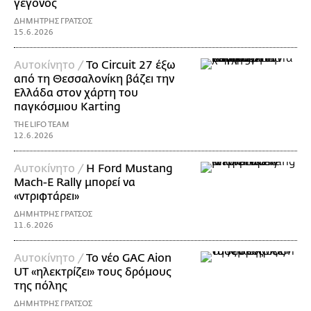
γεγονός
ΔΗΜΗΤΡΗΣ ΓΡΑΤΣΟΣ
15.6.2026
Αυτοκίνητο /
Το Circuit 27 έξω
από τη Θεσσαλονίκη βάζει την
Ελλάδα στον χάρτη του
παγκόσμιου Karting
THE LIFO TEAM
12.6.2026
Αυτοκίνητο /
Η Ford Mustang
Mach-E Rally μπορεί να
«ντριφτάρει»
ΔΗΜΗΤΡΗΣ ΓΡΑΤΣΟΣ
11.6.2026
Αυτοκίνητο /
Το νέο GAC Aion
UT «ηλεκτρίζει» τους δρόμους
της πόλης
ΔΗΜΗΤΡΗΣ ΓΡΑΤΣΟΣ