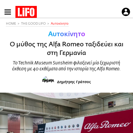
Παράκαμψη
προς
το
HOME
THE GOOD LIFO
Αυτοκίνητο
κυρίως
Αυτοκίνητο
περιεχόμενο
O μύθος της Alfa Romeo ταξιδεύει και
στη Γερμανία
To Technik Museum Sunsheim φιλοξενεί μία ξεχωριστή
έκθεση με 40 εκθέματα από την ιστορία της Alfa Romeo.
Δημήτρης Γράτσος