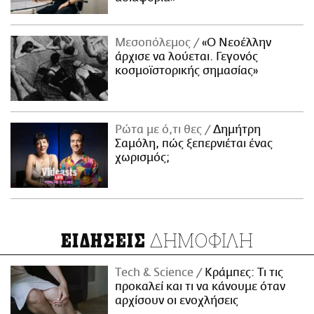
Μεσοπόλεμος
«Ο Νεοέλλην
άρχισε να λούεται. Γεγονός
κοσμοϊστορικής σημασίας»
Ρώτα με ό,τι θες
Δημήτρη
Σαμόλη, πώς ξεπερνιέται ένας
χωρισμός;
ΔΗΜΟΦΙΛΗ
ΕΙΔΗΣΕΙΣ
Τech & Science
Κράμπες: Τι τις
προκαλεί και τι να κάνουμε όταν
αρχίσουν οι ενοχλήσεις