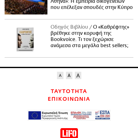
Αθήνα»: Η εμπειρία οικογενειών
που επέλεξαν σπουδές στην Κύπρο
Οδηγός Βιβλίου
Ο «Καθρέφτης»
βρέθηκε στην κορυφή της
Bookvoice. Τι τον ξεχώρισε
ανάμεσα στα μεγάλα best sellers;
ΤΑΥΤΟΤΗΤΑ
ΕΠΙΚΟΙΝΩΝΙΑ