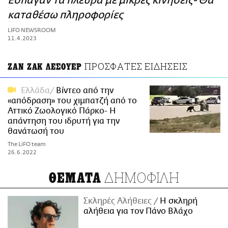
Έσπαγαν τα πλευρά με μικρές κινήσεις- Θα
ΑΜΠΑ
καταθέσω πληροφορίες
PRINT
LIFO NEWSROOM
11.4.2023
ΠΡΟΣΦΑΤΕΣ ΕΙΔΗΣΕΙΣ
ΖΑΝ ΖΑΚ ΛΕΣΟΥΕΡ
Ελλάδα
Βίντεο από την
«απόδραση» του χιμπατζή από το
Αττικό Ζωολογικό Πάρκο- Η
απάντηση του ιδρυτή για την
θανάτωσή του
The LiFO team
26.6.2022
ΔΗΜΟΦΙΛΗ
ΘΕΜΑΤΑ
Σκληρές Αλήθειες
H σκληρή
αλήθεια για τον Πάνο Βλάχο