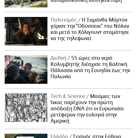
λαπαροσκοπική ωοθηκεκτομή
Πολιτισμός
Η Σαμάνθα Μόρτον
γύρισε την “Οδύσσεια” του Νόλαν
και μετά το Χόλιγουντ σταμάτησε
να της τηλεφωνεί
Διεθνή
55 ώρες στο νερό:
Κολυμβητής διέσχισε τη Βαλτική
Θάλασσα από τη Σουηδία έως την
Πολωνία
Τech & Science
Μούμιες των
Ίνκας παρέχουν την πρώτη
απόδειξη DNA ότι οι Ευρωπαίοι
μετέφεραν την ευλογιά στην
Αμερική
Ελλάδα
Σεισμός στην Εύβοια