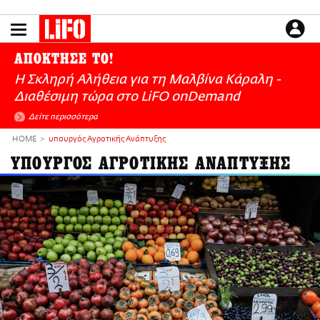
Παράκαμψη
προς
το
ΕΙΔΗΣΕΙΣ
κυρίως
ΑΠΟΚΤΗΣΕ ΤΟ!
περιεχόμενο
CULTURE
Η Σκληρή Αλήθεια για τη Μαλβίνα Κάραλη -
ΑΠΟΨΕΙΣ
Διαθέσιμη τώρα στo LiFO onDemand
ΤΡΟΠΟΣ ΖΩΗΣ
Δείτε περισσότερα
PODCASTS
HOME
υπουργός Αγροτικής Ανάπτυξης
Plus
ΥΠΟΥΡΓΟΣ ΑΓΡΟΤΙΚΗΣ ΑΝΑΠΤΥΞΗΣ
LIFO SHOP
NEWSLETTER
ΜΙΚΡΟΠΡΑΓΜΑΤΑ
THE GOOD LIFO
LIFOLAND
CITY GUIDE