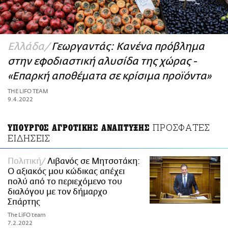
ΑΜΠΑ
PRINT
Ελλάδα
Γεωργαντάς: Κανένα πρόβλημα
στην εφοδιαστική αλυσίδα της χώρας -
«Επαρκή αποθέματα σε κρίσιμα προϊόντα»
THE LIFO TEAM
9.4.2022
ΠΡΟΣΦΑΤΕΣ
ΥΠΟΥΡΓΟΣ ΑΓΡΟΤΙΚΗΣ ΑΝΑΠΤΥΞΗΣ
ΕΙΔΗΣΕΙΣ
Πολιτική
Λιβανός σε Μητσοτάκη:
Ο αξιακός μου κώδικας απέχει
πολύ από το περιεχόμενο του
διαλόγου με τον δήμαρχο
Σπάρτης
The LiFO team
7.2.2022