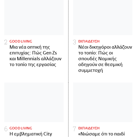
GOOD LIVING
ΕΚΠΑΙΔΕΥΣΗ
Μια νέα οπτική της
Νέοι δικηγόροι αλλάζουν
επιτυχίας: Πώς Gen Zs
το τοπίο: Πώς οι
και Millennials αλλάζουν
σπουδές Νομικής
το τοπίο της εργασίας
οδηγούν σε θεσμική
συμμετοχή
GOOD LIVING
ΕΚΠΑΙΔΕΥΣΗ
Η εμβληματική City
«Νιώσαμε ότι το παιδί