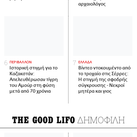
αρχαιολόγος
ΠΕΡΙΒΑΛΛΟΝ
ΕΛΛΑΔΑ
Ιστορική στιγμή για το
Βίντεο ντοκουμέντο από
Καζακστάν:
το τροχαίο στις Σέρρες:
Απελευθέρωσαν τίγρη
Η στιγμή της σφοδρής
του Αμούρ στη φύση
σύγκρουσης - Νεκροί
μετά από 70 χρόνια
μητέρα και γιος
ΔΗΜΟΦΙΛΗ
THE GOOD LIFO