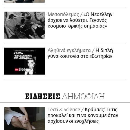
Μεσοπόλεμος
«Ο Νεοέλλην
άρχισε να λούεται. Γεγονός
κοσμοϊστορικής σημασίας»
Αληθινά εγκλήματα
Η διπλή
γυναικοκτονία στο «Σωτηρία»
ΔΗΜΟΦΙΛΗ
ΕΙΔΗΣΕΙΣ
Τech & Science
Κράμπες: Τι τις
προκαλεί και τι να κάνουμε όταν
αρχίσουν οι ενοχλήσεις