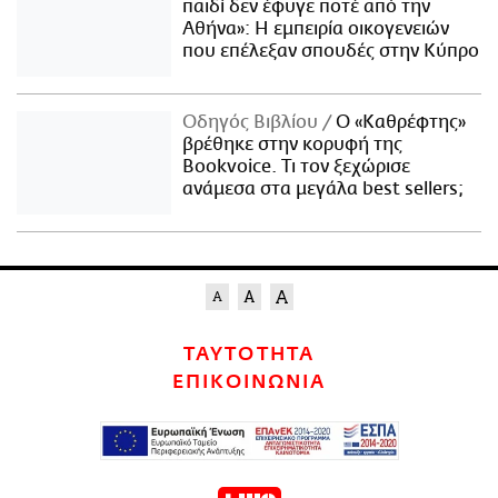
παιδί δεν έφυγε ποτέ από την
Αθήνα»: Η εμπειρία οικογενειών
που επέλεξαν σπουδές στην Κύπρο
Οδηγός Βιβλίου
Ο «Καθρέφτης»
βρέθηκε στην κορυφή της
Bookvoice. Τι τον ξεχώρισε
ανάμεσα στα μεγάλα best sellers;
ΤΑΥΤΟΤΗΤΑ
ΕΠΙΚΟΙΝΩΝΙΑ