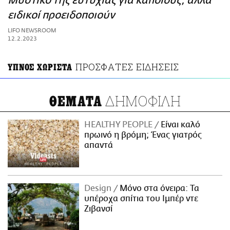
Μυστικό της ευτυχίας για κάποιους, αλλά
ΑΜΠΑ
ειδικοί προειδοποιούν
PRINT
LIFO NEWSROOM
12.2.2023
ΠΡΟΣΦΑΤΕΣ ΕΙΔΗΣΕΙΣ
ΥΠΝΟΣ ΧΩΡΙΣΤΑ
ΔΗΜΟΦΙΛΗ
ΘΕΜΑΤΑ
HEALTHY PEOPLE
Είναι καλό
πρωινό η βρόμη; Ένας γιατρός
απαντά
Design
Μόνο στα όνειρα: Τα
υπέροχα σπίτια του Ιμπέρ ντε
Ζιβανσί