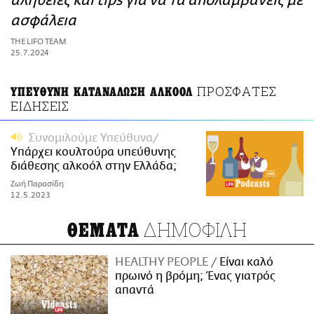
αλήθειες και tips για να τα απολαμβάνεις με
ΑΜΠΑ
ασφάλεια
PRINT
THE LIFO TEAM
25.7.2024
ΠΡΟΣΦΑΤΕΣ
ΥΠΕΥΘΥΝΗ ΚΑΤΑΝΑΛΩΣΗ ΑΛΚΟΟΛ
ΕΙΔΗΣΕΙΣ
Συνομιλούμε Υπεύθυνα
Yπάρχει κουλτούρα υπεύθυνης
διάθεσης αλκοόλ στην Ελλάδα;
Ζωή Παρασίδη
12.5.2023
ΔΗΜΟΦΙΛΗ
ΘΕΜΑΤΑ
HEALTHY PEOPLE
Είναι καλό
πρωινό η βρόμη; Ένας γιατρός
απαντά