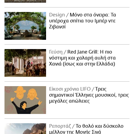
Design
Μόνο στα όνειρα: Τα
υπέροχα σπίτια του Ιμπέρ ντε
Ζιβανσί
Γεύση
Red Jane Grill: Η πιο
νόστιμη και χαλαρή αυλή στα
Χανιά (ίσως και στην Ελλάδα)
Είκοσι χρόνια LIFO
Tρεις
σημαντικοί Έλληνες μουσικοί, τρεις
μεγάλες απώλειες
Ρεπορτάζ
Το θολό και δύσκολο
μέλλον της Μονής Σινά